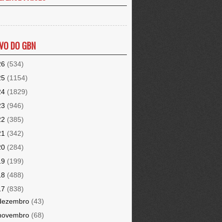
VO DO GBN
26
(534)
25
(1154)
24
(1829)
23
(946)
22
(385)
21
(342)
20
(284)
19
(199)
18
(488)
17
(838)
dezembro
(43)
novembro
(68)