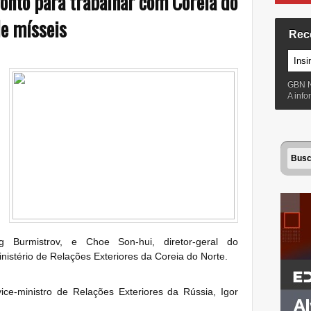
ronto para trabalhar com Coreia do
de mísseis
Rec
GBN 
A inf
eg Burmistrov, e Choe Son-hui, diretor-geral do
istério de Relações Exteriores da Coreia do Norte.
ce-ministro de Relações Exteriores da Rússia, Igor