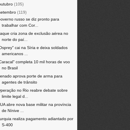
outubro
(105)
setembro
(119)
overno russo se diz pronto para
trabalhar com Cor...
raque cria zona de exclusão aérea no
norte do paí...
Osprey" cai na Síria e deixa soldados
americanos ...
Caracal" completa 10 mil horas de voo
no Brasil
enado aprova porte de arma para
agentes de trânsito
peração no Rio reabre debate sobre
limite legal d...
UA abre nova base militar na província
de Nínive ...
urquia realiza pagamento adiantado por
S-400