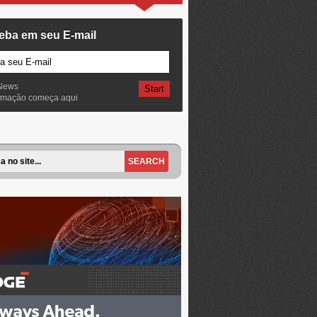
eba em seu E-mail
News
ormação começa aqui