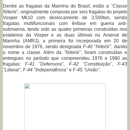
Dentre as fragatas da Marinha do Brasil, estão a
"Classe
Niterói"
, originalmente composta por seis fragatas do projeto
Vosper Mk10 com deslocamento de 3.500ton, sendo
fragatas
multifuncionais com ênfase em
guerra anti-
submarina, tendo sido
as quatro primeiras construídas nos
estaleiros da Vosper e as duas últimas no
Arsenal de
Marinha
(AMRJ), a primeira foi incorporada em 20 de
novembro de 1976, sendo designada
F-40 "Niterói"
, dando
o nome a classe. Além da
"Niterói"
, foram construídas e
entregues no período que compreendeu 1976 e 1980 as
fragatas:
F-41 "Defensora", F-42 "Constituição", F-43
"Liberal", F-44 "Independência"
e
F-45 "União"
.