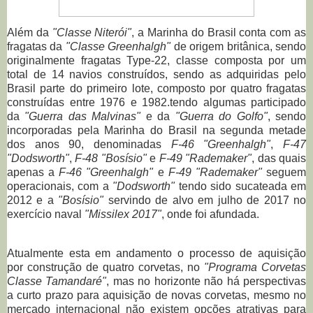
Além da
"Classe Niterói"
, a Marinha do Brasil conta com as
fragatas da
"Classe Greenhalgh"
de origem britânica, sendo
originalmente fragatas Type-22, classe composta por um
total de 14 navios construídos, sendo as adquiridas pelo
Brasil parte do primeiro lote, composto por quatro fragatas
construídas entre 1976 e 1982.tendo algumas participado
da
"Guerra das Malvinas"
e da
"Guerra do Golfo"
, sendo
incorporadas pela Marinha do Brasil na segunda metade
dos anos 90, denominadas
F-46 "Greenhalgh"
,
F-47
"Dodsworth"
,
F-48 "Bosísio"
e
F-49 "Rademaker"
, das quais
apenas a
F-46 "Greenhalgh"
e
F-49 "Rademaker"
seguem
operacionais, com a
"Dodsworth"
tendo sido sucateada em
2012 e a
"Bosísio"
servindo de alvo em julho de 2017 no
exercício naval
"Missilex 2017"
, onde foi afundada.
Atualmente esta em andamento o processo de aquisição
por construção de quatro corvetas, no
"Programa Corvetas
Classe Tamandaré"
, mas no horizonte não há perspectivas
a curto prazo para aquisição de novas corvetas, mesmo no
mercado internacional não existem opções atrativas para