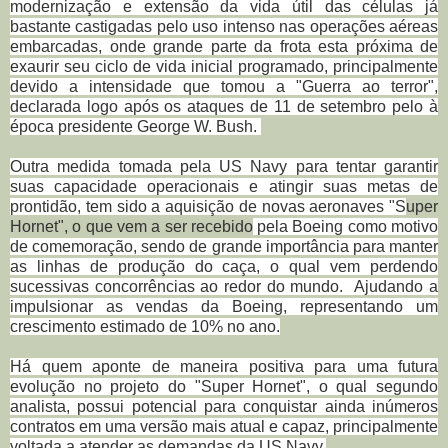
modernização e extensão da vida útil das células já
bastante castigadas pelo uso intenso nas operações aéreas
embarcadas, onde grande parte da frota esta próxima de
exaurir seu ciclo de vida inicial programado, principalmente
devido a intensidade que tomou a "Guerra ao terror",
declarada logo após os ataques de 11 de setembro pelo à
época presidente George W. Bush.
Outra medida tomada pela US Navy para tentar garantir
suas capacidade operacionais e atingir suas metas de
prontidão, tem sido a aquisição de novas aeronaves "S
uper
Hornet", o que vem a ser recebido
pela Boeing como motivo
de comemoração, sendo de grande importância para manter
as linhas de produção do caça, o qual vem perdendo
sucessivas concorrências ao redor do mundo.
Ajudando a
impulsionar as vendas da Boeing, representando um
crescimento estimado de 10% no ano.
Há quem aponte de maneira positiva para uma futura
evolução no projeto do "Super Hornet", o qual segundo
analista, possui potencial para conquistar ainda inúmeros
contratos em uma versão mais atual e capaz, principalmente
voltada a atender as demandas da US Navy.