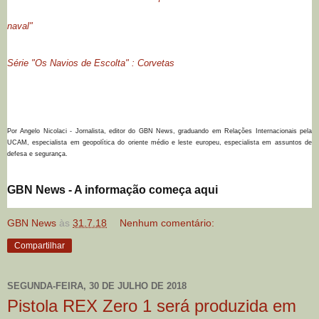
naval"
Série "Os Navios de Escolta" : Corvetas
Por Angelo Nicolaci - Jornalista, editor do GBN News, graduando em Relações Internacionais pela
UCAM, especialista em geopolítica do oriente médio e leste europeu, especialista em assuntos de
defesa e segurança.
GBN News - A informação começa aqui
GBN News
às
31.7.18
Nenhum comentário:
Compartilhar
SEGUNDA-FEIRA, 30 DE JULHO DE 2018
Pistola REX Zero 1 será produzida em