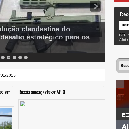
Rec
olução clandestina do
esafio estratégico para os
GBN 
A inf
2/01/2015
es em
Rússia ameaça deixar APCE