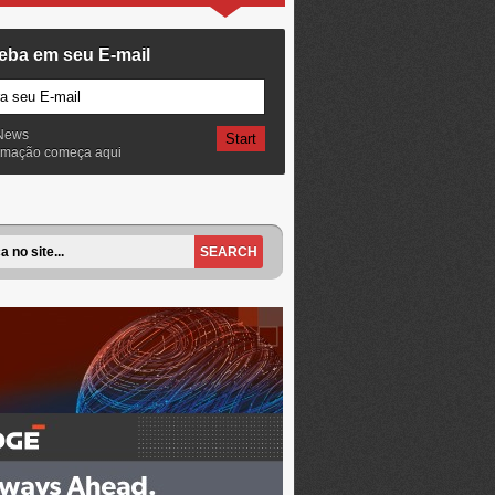
eba em seu E-mail
News
ormação começa aqui