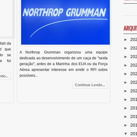
ARQUI
►
20
llah da
►
20
ud que
A Northrop Grumman organizou uma equipe
do se
►
20
dedicada ao desenvolvimento de um caça de "sexta
e foi
geração", antes de a Marinha dos EUA ou da Força
►
20
Aérea apresentar interesse em emitir o RFI sobre
►
20
possíveis...
do...
►
20
Continue Lendo...
►
20
►
20
►
20
►
20
►
20
▼
20