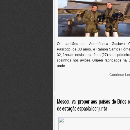
Os capitães da Aeronáutica Gustavo Ol
Pascotto, de 33 anos, e Ramon Santos Fórne
32, fizeram nesta terça-feira (27) seus primeir
sozinhos nos aviões Gripen fabricados na S
onde...
Continue Len
Moscou vai propor aos países do Brics c
de estação espacial conjunta