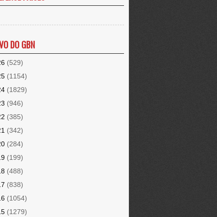
VO DO GBN
26
(529)
25
(1154)
24
(1829)
23
(946)
22
(385)
21
(342)
20
(284)
19
(199)
18
(488)
17
(838)
16
(1054)
15
(1279)