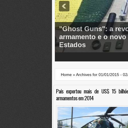
"Ghost Guns": a rev
armamento e o novo d
Estados
3
4
5
Home
»
Archives for 01/01/2015 - 0
País exportou mais de US$ 15 bilhõ
armamentos em 2014