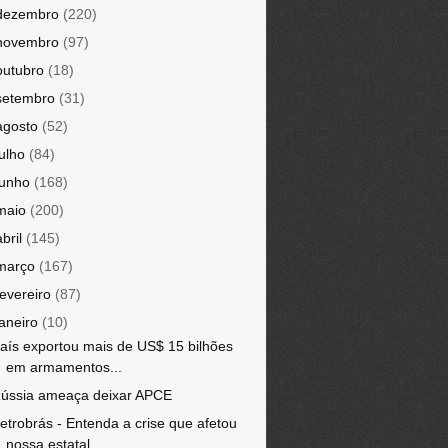
dezembro
(220)
novembro
(97)
outubro
(18)
setembro
(31)
agosto
(52)
julho
(84)
junho
(168)
maio
(200)
abril
(145)
março
(167)
fevereiro
(87)
janeiro
(10)
aís exportou mais de US$ 15 bilhões
em armamentos...
ússia ameaça deixar APCE
etrobrás - Entenda a crise que afetou
nossa estatal