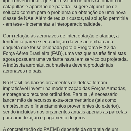
tipo convencional - que necessitam de um NAe dotado de
catapultas e aparelho de parada - sugere algum tipo de
solução comum para o problema da obtenção de uma nova
classe de NAe. Além de reduzir custos, tal solução permitiria
- em tese - incrementar a interoperacionalidade.
Com relação às aeronaves de interceptação e ataque, a
tendência parece ser a adoção da versão embarcada
daquela que for selecionada para o Programa F-X2 da
Força Aérea Brasileira (FAB), uma vez que as três finalistas
agora possuem uma variante naval em serviço ou projetada.
A indústria aeronáutica brasileira deverá produzir tais
aeronaves no país.
No Brasil, os baixos orçamentos de defesa tornam
impraticável investir na modernização das Forças Armadas,
empregando recursos ordinários. Para tal, é necessário
lançar mão de recursos extra-orçamentários (tais como
empréstimos e financiamentos provenientes do exterior),
sendo incluídas nos orçamentos anuais apenas as parcelas
para amortização e pagamento de juros.
A concretização do PAEMB depende da garantia de um