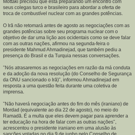
Mottaki precisou que está preparando um encontro com
seus colegas turco e brasileiro para abordar a oferta de
troca de combustível nuclear com as grandes potências.
O Irã não retomará antes de agosto as negociações com as
grandes potências sobre seu programa nuclear com o
objetivo de dar uma lição aos ocidentais como se deve falar
com as outras nações, afirmou na segunda-feira o
presidente Mahmud Ahmadinejad, que também pediu a
presença do Brasil e da Turquia nessas conversações.
"Nós atrasaremos as negociações em razão da má conduta
e da adoção da nova resolução (do Conselho de Segurança
da ONU sancionado o Irã)", informou Ahmadinejad em
resposta a uma questão feita durante uma coletiva de
imprensa.
"Não haverá negociação antes do fim do mês (iraniano) de
Mordad (equivalente ao dia 22 de agosto), no meio do
Ramadã. É a multa que eles devem pagar para aprender a
ter educação na hora de falar com as outras nações",
acrescentou o presidente iraniano em uma alusão às
sanções votadas no dia 9 de junho pelo Conselho de