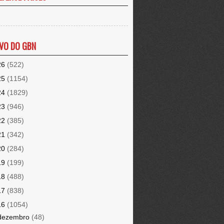
VO DO GBN
26
(522)
25
(1154)
24
(1829)
23
(946)
22
(385)
21
(342)
20
(284)
19
(199)
18
(488)
17
(838)
16
(1054)
dezembro
(48)