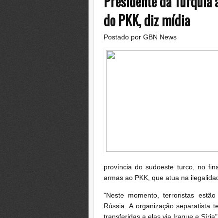
Presidente da Turquia 
do PKK, diz mídia
Postado por
GBN News
província do sudoeste turco, no fi
armas ao PKK, que atua na ilegalidad
"Neste momento, terroristas estã
Rússia. A organização separatista 
transferidas a elas via Iraque e Síri