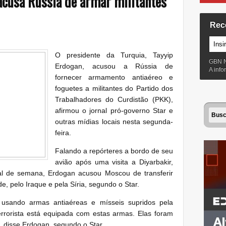
acusa Rússia de armar militantes
Rec
O presidente da Turquia, Tayyip
GBN 
Erdogan, acusou a Rússia de
A inf
fornecer armamento antiaéreo e
foguetes a militantes do Partido dos
Trabalhadores do Curdistão (PKK),
afirmou o jornal pró-governo Star e
outras mídias locais nesta segunda-
feira.
Falando a repórteres a bordo de seu
avião após uma visita a Diyarbakir,
nal de semana, Erdogan acusou Moscou de transferir
e, pelo Iraque e pela Síria, segundo o Star.
o usando armas antiaéreas e mísseis supridos pela
terrorista está equipada com estas armas. Elas foram
a", disse Erdogan, segundo o Star.