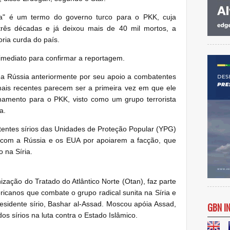
ista" é um termo do governo turco para o PKK, cuja
três décadas e já deixou mais de 40 mil mortos, a
oria curda do país.
imediato para confirmar a reportagem.
a Rússia anteriormente por seu apoio a combatentes
mais recentes parecem ser a primeira vez em que ele
amento para o PKK, visto como um grupo terrorista
a.
ntes sírios das Unidades de Proteção Popular (YPG)
u com a Rússia e os EUA por apoiarem a facção, que
o na Síria.
ização do Tratado do Atlântico Norte (Otan), faz parte
ricanos que combate o grupo radical sunita na Síria e
residente sírio, Bashar al-Assad. Moscou apóia Assad,
GBN I
os sírios na luta contra o Estado Islâmico.