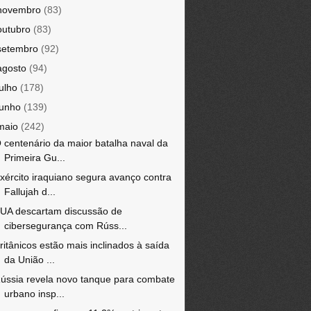
novembro
(83)
outubro
(83)
setembro
(92)
agosto
(94)
julho
(178)
junho
(139)
maio
(242)
 centenário da maior batalha naval da
Primeira Gu...
xército iraquiano segura avanço contra
Fallujah d...
UA descartam discussão de
cibersegurança com Rúss...
ritânicos estão mais inclinados à saída
da União ...
ússia revela novo tanque para combate
urbano insp...