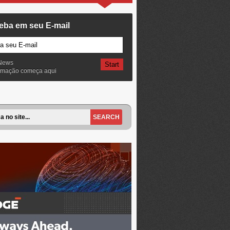
eba em seu E-mail
News
ormação começa aqui