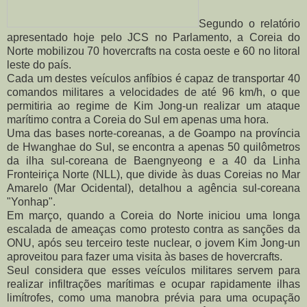
Segundo o relatório
apresentado hoje pelo JCS no Parlamento, a Coreia do
Norte mobilizou 70 hovercrafts na costa oeste e 60 no litoral
leste do país.
Cada um destes veículos anfíbios é capaz de transportar 40
comandos militares a velocidades de até 96 km/h, o que
permitiria ao regime de Kim Jong-un realizar um ataque
marítimo contra a Coreia do Sul em apenas uma hora.
Uma das bases norte-coreanas, a de Goampo na província
de Hwanghae do Sul, se encontra a apenas 50 quilômetros
da ilha sul-coreana de Baengnyeong e a 40 da Linha
Fronteiriça Norte (NLL), que divide às duas Coreias no Mar
Amarelo (Mar Ocidental), detalhou a agência sul-coreana
"Yonhap".
Em março, quando a Coreia do Norte iniciou uma longa
escalada de ameaças como protesto contra as sanções da
ONU, após seu terceiro teste nuclear, o jovem Kim Jong-un
aproveitou para fazer uma visita às bases de hovercrafts.
Seul considera que esses veículos militares servem para
realizar infiltrações marítimas e ocupar rapidamente ilhas
limítrofes, como uma manobra prévia para uma ocupação