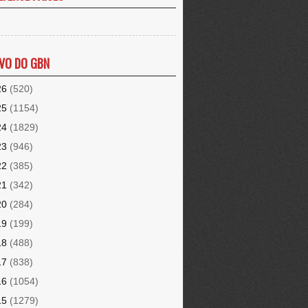
VO DO GBN
26
(520)
25
(1154)
24
(1829)
23
(946)
22
(385)
21
(342)
20
(284)
19
(199)
18
(488)
17
(838)
16
(1054)
15
(1279)