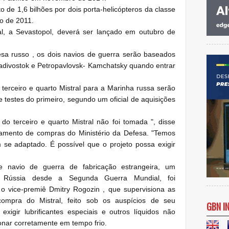
 de 1,6 bilhões por dois porta-helicópteros da classe
ho de 2011.
l, a Sevastopol, deverá ser lançado em outubro de
sa russo , os dois navios de guerra serão baseados
ladivostok e Petropavlovsk- Kamchatsky quando entrar
 terceiro e quarto Mistral para a Marinha russa serão
testes do primeiro, segundo um oficial de aquisições
 do terceiro e quarto Mistral não foi tomada ", disse
rtamento de compras do Ministério da Defesa.
"Temos
m se adaptado.
É possível que o projeto possa exigir
 navio de guerra de fabricação estrangeira, um
 Rússia desde a Segunda Guerra Mundial, foi
 o vice-premiê Dmitry Rogozin , que supervisiona as
 compra do Mistral, feito sob os auspícios de seu
GBN I
exigir lubrificantes especiais e outros líquidos não
ionar corretamente em tempo frio.