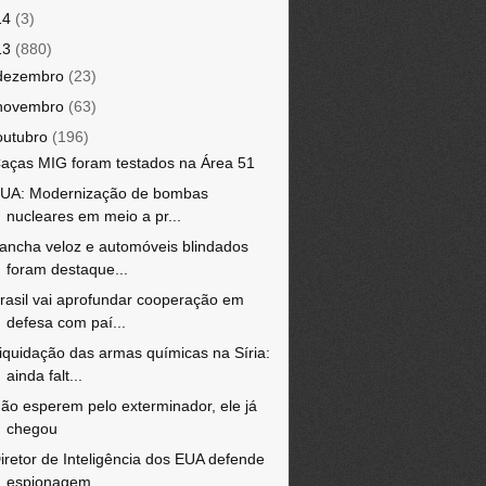
14
(3)
13
(880)
dezembro
(23)
novembro
(63)
outubro
(196)
aças MIG foram testados na Área 51
UA: Modernização de bombas
nucleares em meio a pr...
ancha veloz e automóveis blindados
foram destaque...
rasil vai aprofundar cooperação em
defesa com paí...
iquidação das armas químicas na Síria:
ainda falt...
ão esperem pelo exterminador, ele já
chegou
iretor de Inteligência dos EUA defende
espionagem...