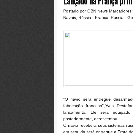
Lançado na França pri
Postado por
GBN News
Marcadores
Navais
,
Rússia - França
,
Russia - Ge
"O navio será entregue desarma
fabricação francesa",Yves Destef
lançamento.
Ele será equipado
posteriormente, acrescentou.
O navio receberá seus sistemas rus
em seguida será entregue a Frota d