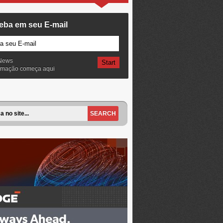
eba em seu E-mail
News
ormação começa aqui