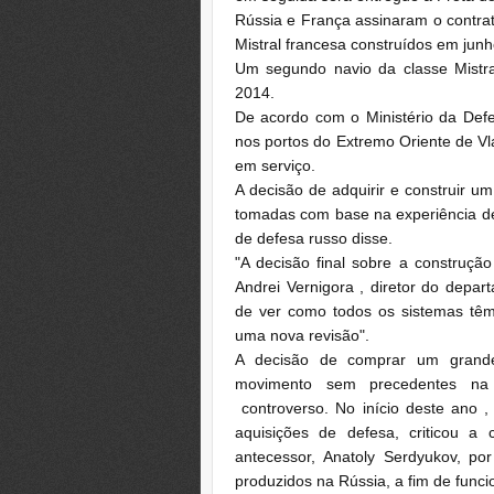
Rússia e França assinaram o contrato
Mistral francesa construídos em jun
Um segundo navio da classe Mistra
2014.
De acordo com o Ministério da Defe
nos portos do Extremo Oriente de V
em serviço.
A decisão de adquirir e construir um
tomadas com base na experiência de 
de defesa russo disse.
"A decisão final sobre a construção
Andrei Vernigora , diretor do depa
de ver como todos os sistemas tê
uma nova revisão".
A decisão de comprar um grande
movimento sem precedentes na
controverso.
No início deste ano ,
aquisições de defesa, criticou a
antecessor, Anatoly Serdyukov, por 
produzidos na Rússia, a fim de func