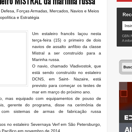
meiro MISTRAL da marinha russa
:
Defesa
,
Forças Armadas
,
Mercados
,
Navios e Meios
Rec
opolítica e Estratégia
Um estaleiro francês laçou nesta
GBN 
terça-feira (15) o primeiro de dois
A inf
navios de assalto anfíbio da classe
Mistral a ser construído para a
Marinha russa.
O navio, chamado Vladivostok, que
está sendo construído no estaleiro
DCNS, em Saint- Nazaire, está
previsto para começar os testes de
mar em março do próximo ano.
do, mas equipado com equipamentos de pouso de
anis, gerente do programa, disse na cerimônia de
 com sistemas de armas de fabricação russa
sos no estaleiro Severnaya Verf em São Petersburgo,
o Pacífico em novembro de 2014.