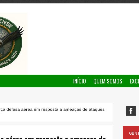
INÍCIO
QUEM SOMOS
EXC
rça defesa aérea em resposta a ameaças de ataques
GBN N