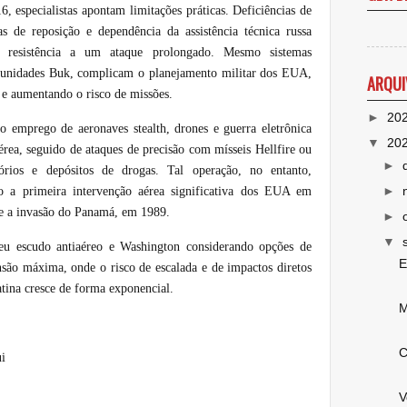
, especialistas apontam limitações práticas. Deficiências de
s de reposição e dependência da assistência técnica russa
resistência a um ataque prolongado. Mesmo sistemas
 unidades Buk, complicam o planejamento militar dos EUA,
ARQUI
 e aumentando o risco de missões.
►
20
 emprego de aeronaves stealth, drones e guerra eletrônica
▼
20
 aérea, seguido de ataques de precisão com mísseis Hellfire ou
►
rios e depósitos de drogas. Tal operação, no entanto,
►
do a primeira intervenção aérea significativa dos EUA em
de a invasão do Panamá, em 1989.
►
▼
eu escudo antiaéreo e Washington considerando opções de
E
nsão máxima, onde o risco de escalada e de impactos diretos
tina cresce de forma exponencial.
M
C
i
V