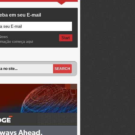
eba em seu E-mail
News
ormação começa aqui