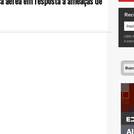
sa aérea em resposta a ameaças de
Rec
GBN 
A inf