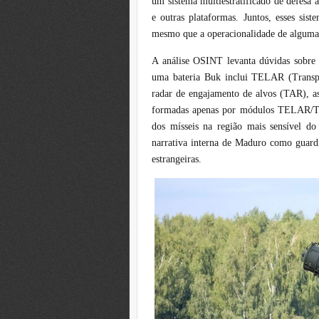
um sistema multiestratificado de defes
e outras plataformas. Juntos, esses sis
mesmo que a operacionalidade de algumas
A análise OSINT levanta dúvidas sobre 
uma bateria Buk inclui TELAR (Transp
radar de engajamento de alvos (TAR), as
formadas apenas por módulos TELAR/TE
dos mísseis na região mais sensível do 
narrativa interna de Maduro como guardi
estrangeiras.