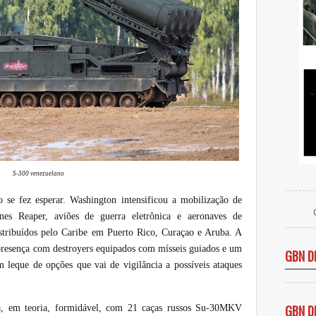
S-300 venezuelano
 se fez esperar. Washington intensificou a mobilização de
ones Reaper, aviões de guerra eletrônica e aeronaves de
stribuídos pelo Caribe em Puerto Rico, Curaçao e Aruba. A
esença com destroyers equipados com mísseis guiados e um
GBN D
m leque de opções que vai de vigilância a possíveis ataques
GBN D
ja, em teoria, formidável, com 21 caças russos Su-30MKV