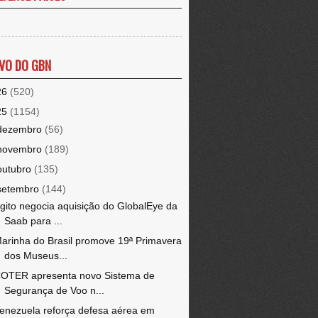
VO DO GBN
26
(520)
25
(1154)
dezembro
(56)
novembro
(189)
outubro
(135)
setembro
(144)
gito negocia aquisição do GlobalEye da
Saab para ...
arinha do Brasil promove 19ª Primavera
dos Museus...
OTER apresenta novo Sistema de
Segurança de Voo n...
enezuela reforça defesa aérea em