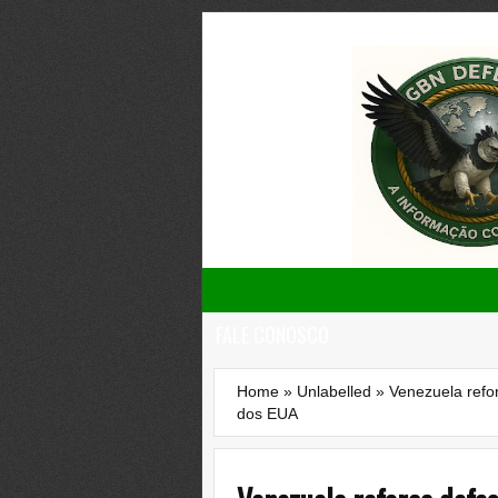
FALE CONOSCO
Home
»
Unlabelled
»
Venezuela refo
dos EUA