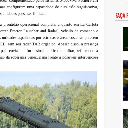
a aérea, complementado pelos sistemas S-300VM, Pechora-2M
temas configuram uma capacidade de dissuasão significativa,
 unidades possa ser limitada.
FAÇA 
a prontidão operacional completa: enquanto em La Carlota
orter Erector Launcher and Radar), veículo de comando e
 unidades espalhadas por estradas e áreas costeiras parecem
L, sem seu radar TAR orgânico. Apesar disso, a presença
país envia um forte sinal político e militar, reforçando a
ão da soberania venezuelana frente a possíveis intervenções