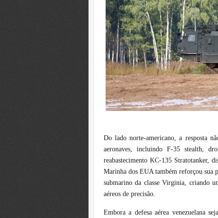
Do lado norte-americano, a resposta não
aeronaves, incluindo F-35 stealth, dr
reabastecimento KC-135 Stratotanker, di
Marinha dos EUA também reforçou sua pr
submarino da classe Virginia, criando u
aéreos de precisão.
Embora a defesa aérea venezuelana se