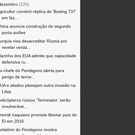
dezembro
(220)
gricultor constrói réplica de 'Boeing 737'
em faz...
hina anuncia construção de segundo
porta-aviões
urquia visa desacreditar Rússia por
revelar verda...
arinha dos EUA admite que capacidade
defensiva ru...
x-chefe do Pentágono alerta para
perigo de terror...
UA e aliados planejam outra invasão na
Líbia
elicópteros russos ‘Terminator’ serão
invulneráve...
remiê iraquiano promete libertar país do
EI em 2016
elatório do Pentágono mostra