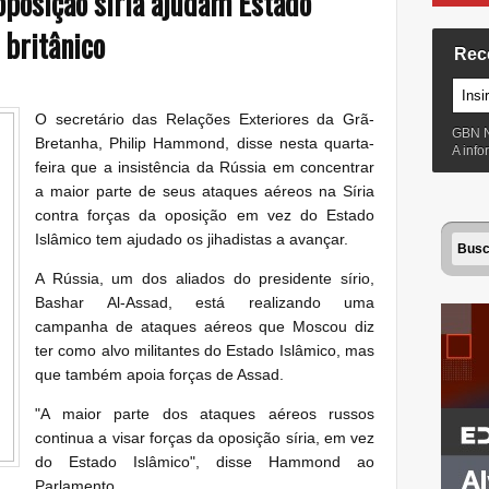
oposição síria ajudam Estado
 britânico
Rec
O secretário das Relações Exteriores da Grã-
GBN 
Bretanha, Philip Hammond, disse nesta quarta-
A inf
feira que a insistência da Rússia em concentrar
a maior parte de seus ataques aéreos na Síria
contra forças da oposição em vez do Estado
Islâmico tem ajudado os jihadistas a avançar.
A Rússia, um dos aliados do presidente sírio,
Bashar Al-Assad, está realizando uma
campanha de ataques aéreos que Moscou diz
ter como alvo militantes do Estado Islâmico, mas
que também apoia forças de Assad.
"A maior parte dos ataques aéreos russos
continua a visar forças da oposição síria, em vez
do Estado Islâmico", disse Hammond ao
Parlamento.