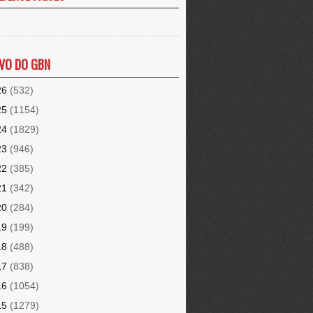
VO DO GBN
26
(532)
25
(1154)
24
(1829)
23
(946)
22
(385)
21
(342)
20
(284)
19
(199)
18
(488)
17
(838)
16
(1054)
15
(1279)