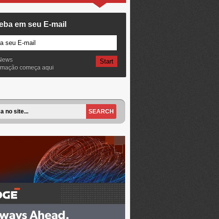
eba em seu E-mail
News
ormação começa aqui