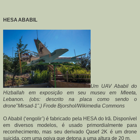
HESA ABABIL
Um UAV Ababil do 
Hizballah em exposição em seu museu em Mleeta, 
Lebanon. (obs: descrito na placa como sendo o 
drone"Mirsad-1".) Frode Bjorshol/Wikimedia Commons
O Ababil (‘engolir’) é fabricado pela HESA do Irã. Disponível 
em diversos modelos, é usado primordialmente para 
reconhecimento, mas seu derivado Qasef 2K é um drone 
suicida, com uma ogiva que detona a uma altura de 20 m.