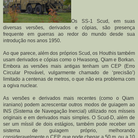
Os SS-1 Scud, em suas 
diversas versões, derivados e cópias, são presença 
frequente em guerras ao redor do mundo desde sua 
introdução nos anos 1950.
Ao que parece, além dos próprios Scud, os Houthis também 
usam derivados e cópias como o Hwasong, Qiam e Borkan. 
Embora as versões mais antigas tenham um CEP (Erro 
Circular Provável, vulgarmente chamado de ‘precisão’) 
limitado a centenas de metros, o que não era problema com 
a ogiva nuclear.
As versões e derivados mais recentes (como o Qiam  
iraniano) podem acrescentar outros modos de guiagem ao 
INS (Sistema de Navegação Inercial) utilizado nos mísseis 
originais e em derivados mais simples. O Scud-D, além de 
ser um míssil de dois estágios, também pode receber um 
sistema de guiagem próprio, melhorando 
consideravelmente o CEP, que pode chegar a 50 m, ou a 10 