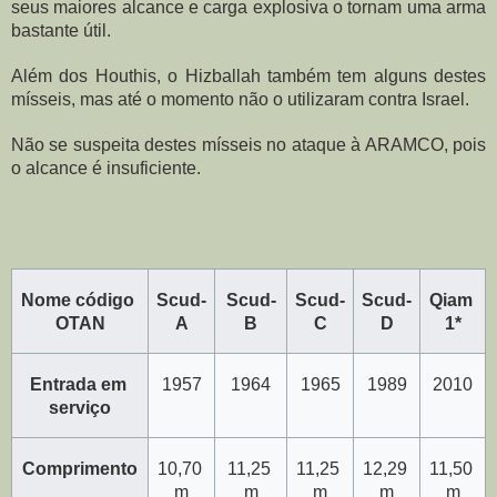
seus maiores alcance e carga explosiva o tornam uma arma 
bastante útil.
Além dos Houthis, o Hizballah também tem alguns destes 
mísseis, mas até o momento não o utilizaram contra Israel.
Não se suspeita destes mísseis no ataque à ARAMCO, pois 
o alcance é insuficiente.
Nome código 
Scud-
Scud-
Scud-
Scud-
Qiam 
OTAN
A
B
C
D
1*
Entrada em 
1957
1964
1965
1989
2010
serviço
Comprimento
10,70 
11,25 
11,25 
12,29 
11,50 
m
m
m
m
m