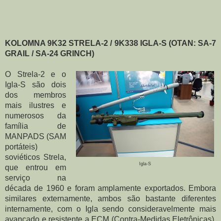
KOLOMNA 9K32 STRELA-2 / 9K338 IGLA-S (OTAN: SA-7 
GRAIL / SA-24 GRINCH)
O Strela-2 e o 
Igla-S são dois 
dos membros 
mais ilustres e 
numerosos da 
família de 
MANPADS (SAM 
portáteis) 
soviéticos Strela, 
Igla-S
que entrou em 
serviço na 
década de 1960 e foram amplamente exportados. Embora 
similares externamente, ambos são bastante diferentes 
internamente, com o Igla sendo consideravelmente mais 
avançado e resistente a ECM (Contra-Medidas Eletrônicas), 