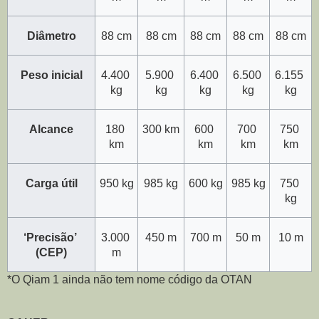
Diâmetro
88 cm
88 cm
88 cm
88 cm
88 cm
Peso inicial
4.400 
5.900 
6.400 
6.500 
6.155 
kg
kg
kg
kg
kg
Alcance
180 
300 km
600 
700 
750 
km
km
km
km
Carga útil
950 kg
985 kg
600 kg
985 kg
750 
kg
‘Precisão’ 
3.000 
450 m
700 m
50 m
10 m
(CEP)
m
*O Qiam 1 ainda não tem nome código da OTAN