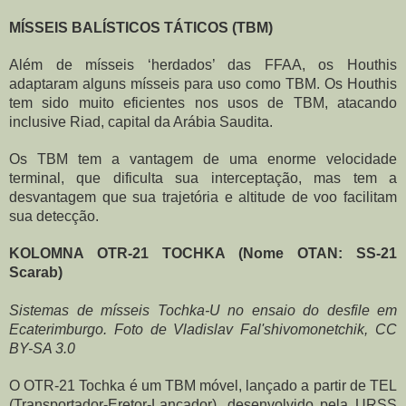
MÍSSEIS BALÍSTICOS TÁTICOS (TBM)
Além de mísseis ‘herdados’ das FFAA, os Houthis 
adaptaram alguns mísseis para uso como TBM. Os Houthis 
tem sido muito eficientes nos usos de TBM, atacando 
inclusive Riad, capital da Arábia Saudita.
Os TBM tem a vantagem de uma enorme velocidade 
terminal, que dificulta sua interceptação, mas tem a 
desvantagem que sua trajetória e altitude de voo facilitam 
sua detecção.
KOLOMNA OTR-21 TOCHKA (Nome OTAN: SS-21 
Scarab)
Sistemas de mísseis Tochka-U no ensaio do desfile em 
Ecaterimburgo. Foto de Vladislav Fal'shivomonetchik, CC 
BY-SA 3.0
O OTR-21 Tochka é um TBM móvel, lançado a partir de TEL 
(Transportador-Eretor-Lançador), desenvolvido pela URSS 