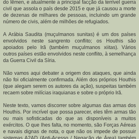
do Iêmen, e atualmente a principal facção da terrível guerra 
civil que assola o país desde 2015 e que já causou a morte 
de dezenas de milhares de pessoas, incluindo um grande 
número de civis, além de milhões de refugiados.
A Arábia Saudita (muçulmanos sunitas) é um dos países 
envolvidos neste sangrento conflito; os Houthis são 
apoiados pelo Irã (também muçulmanos xiitas). Vários 
outros países estão envolvidos neste conflito, à semelhança 
da Guerra Civil da Síria.
Não vamos aqui debater a origem dos ataques, que ainda 
não foi oficialmente confirmada. Além dos próprios Houthis 
(que alegam serem os autores da ação), suspeitas também 
recaem sobre milícias iraquianas e sobre o próprio Irã.
Neste texto, vamos discorrer sobre algumas das armas dos 
Houthis. Por incrível que possa parecer, eles têm armas tão 
ou mais sofisticadas do que as disponíveis a muitos 
exércitos. O que lhes falta, no momento, são Forças Aéreas 
e navais dignas de nota, o que não os impede de possuir 
sistemas A2AD (Anti-Acesso / Negação de Área) também 