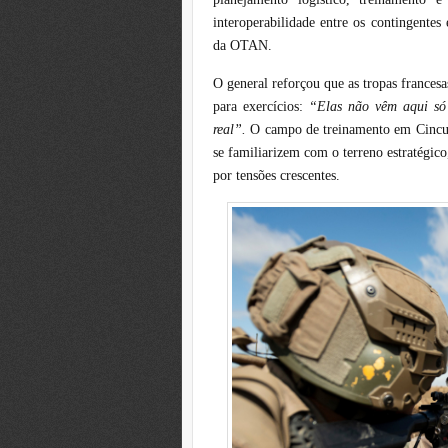
interoperabilidade entre os contingente
da OTAN.
O general reforçou que as tropas frances
para exercícios:
“Elas não vêm aqui só 
real”.
O campo de treinamento em Cincu 
se familiarizem com o terreno estratégic
por tensões crescentes.