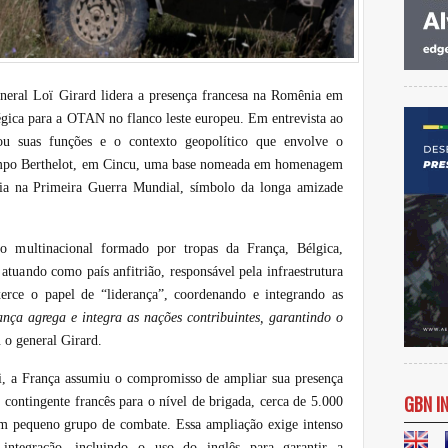
neral Loï Girard lidera a presença francesa na Romênia em
égica para a OTAN no flanco leste europeu. Em entrevista ao
u suas funções e o contexto geopolítico que envolve o
Campo Berthelot, em Cincu, uma base nomeada em homenagem
ia na Primeira Guerra Mundial, símbolo da longa amizade
 multinacional formado por tropas da França, Bélgica,
ando como país anfitrião, responsável pela infraestrutura
xerce o papel de “liderança”, coordenando e integrando as
nça agrega e integra as nações contribuintes, garantindo o
u o general Girard.
 a França assumiu o compromisso de ampliar sua presença
GBN I
 contingente francês para o nível de brigada, cerca de 5.000
um pequeno grupo de combate. Essa ampliação exige intenso
e integração, incluindo o uso do inglês para garantir a