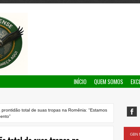
INÍCIO
QUEM SOMOS
EXC
 prontidão total de suas tropas na Romênia: “Estamos
mento”
GBN N