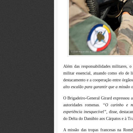
Além das responsabilidades militares, 
militar essencial, atuando como elo de l
destacamento e a cooperação entre órgãos 
alto escalão para garantir que a missão 
O Brigadeiro-General Girard expressou ai
autoridades romenas.
“O carinho e r
experiência inesquecível”,
disse, destaca
do Delta do Danúbio aos Cárpatos e à Tran
A missão das tropas francesas na Romê