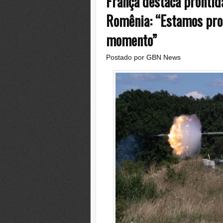
França destaca prontidã
Romênia: “Estamos pron
momento”
Postado por
GBN News