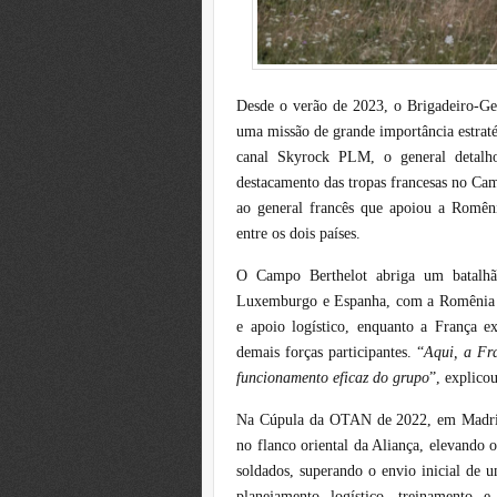
Desde o verão de 2023, o Brigadeiro-Ge
uma missão de grande importância estrat
canal Skyrock PLM, o general detalho
destacamento das tropas francesas no 
ao general francês que apoiou a Romên
entre os dois países.
O Campo Berthelot abriga um batalhão
Luxemburgo e Espanha, com a Romênia atu
e apoio logístico, enquanto a França e
demais forças participantes. “
Aqui, a Fra
funcionamento eficaz do grupo
”, explico
Na Cúpula da OTAN de 2022, em Madri,
no flanco oriental da Aliança, elevando o
soldados, superando o envio inicial de 
planejamento logístico, treinamento 