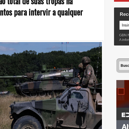
o total de suas tropas na
tos para intervir a qualquer
Rec
GBN 
A inf