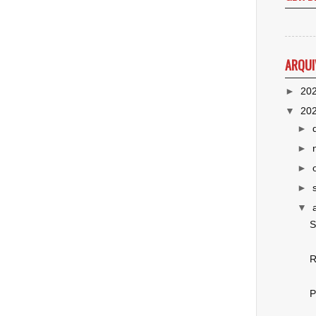
ARQUI
►
20
▼
20
►
►
►
►
▼
S
R
P