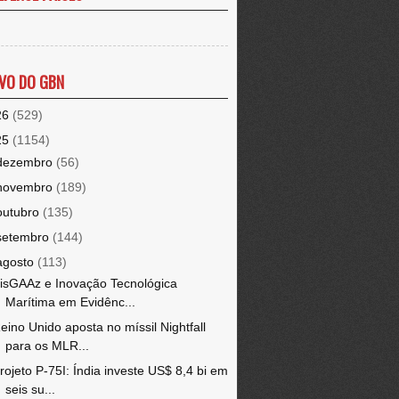
VO DO GBN
26
(529)
25
(1154)
dezembro
(56)
novembro
(189)
outubro
(135)
setembro
(144)
agosto
(113)
isGAAz e Inovação Tecnológica
Marítima em Evidênc...
eino Unido aposta no míssil Nightfall
para os MLR...
rojeto P-75I: Índia investe US$ 8,4 bi em
seis su...