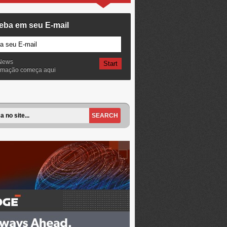
eba em seu E-mail
News
ormação começa aqui