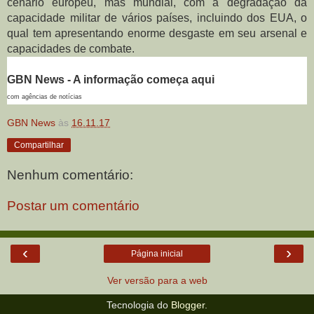
cenário europeu, mas mundial, com a degradação da
capacidade militar de vários países, incluindo dos EUA, o
qual tem apresentando enorme desgaste em seu arsenal e
capacidades de combate.
GBN News - A informação começa aqui
com agências de notícias
GBN News
às
16.11.17
Compartilhar
Nenhum comentário:
Postar um comentário
‹
›
Página inicial
Ver versão para a web
Tecnologia do
Blogger
.