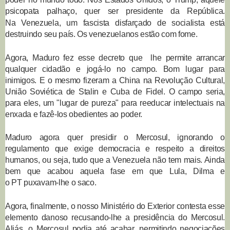
psicopata palhaço, quer ser presidente da República.
Na Venezuela, um fascista
disfarçado
de socialista está
destruindo seu país. Os venezuelanos estão com fome.
Agora, Maduro fez esse decreto que lhe permite arrancar
qualquer cidadão e jogá-lo no campo. Bom lugar para
inimigos. E o mesmo fizeram a China na Revolução Cultural,
União Soviética de Stalin e Cuba de Fidel. O campo seria,
para eles, um "lugar de pureza" para reeducar intelectuais na
enxada e fazê-los obedientes ao poder.
Maduro agora quer presidir o Mercosul, ignorando o
regulamento que exige democracia e respeito a direitos
humanos, ou seja, tudo que a Venezuela não tem mais. Ainda
bem que acabou aquela fase em que Lula, Dilma e
o PT puxavam-lhe o saco.
Agora, finalmente, o nosso Ministério do Exterior contesta esse
elemento danoso recusando-lhe a presidência do Mercosul.
Aliás, o Mercosul podia até acabar, permitindo negociações