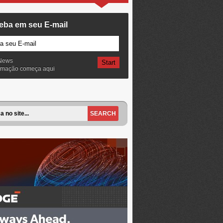
eba em seu E-mail
News
ormação começa aqui