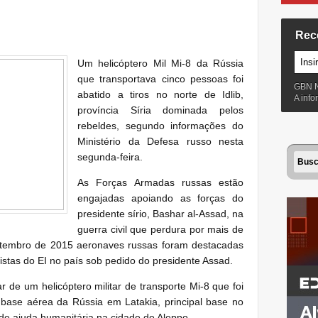
Rec
Um helicóptero Mil Mi-8 da Rússia
que transportava cinco pessoas foi
GBN 
abatido a tiros no norte de Idlib,
A inf
província Síria dominada pelos
rebeldes, segundo informações do
Ministério da Defesa russo nesta
segunda-feira.
As Forças Armadas russas estão
engajadas apoiando as forças do
presidente sírio, Bashar al-Assad, na
guerra civil que perdura por mais de
etembro de 2015 aeronaves russas foram destacadas
istas do EI no país sob pedido do presidente Assad.
ar de um helicóptero militar de transporte Mi-8 que foi
base aérea da Rússia em Latakia, principal base no
 de ajuda humanitária na cidade de Aleppo.