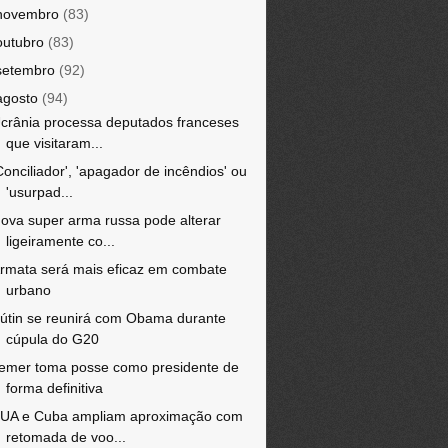
novembro
(83)
outubro
(83)
setembro
(92)
agosto
(94)
crânia processa deputados franceses
que visitaram...
Conciliador', 'apagador de incêndios' ou
'usurpad...
ova super arma russa pode alterar
ligeiramente co...
rmata será mais eficaz em combate
urbano
útin se reunirá com Obama durante
cúpula do G20
emer toma posse como presidente de
forma definitiva
UA e Cuba ampliam aproximação com
retomada de voo...