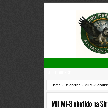
FALE CONOSCO
Home
»
Unlabelled
»
Mil Mi-8 abatid
Mil Mi-8 abatido na Sír