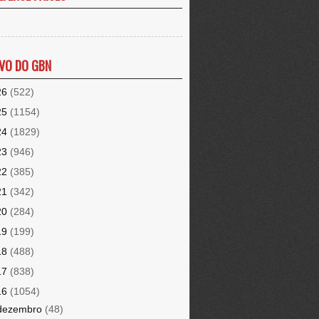
VO DO GBN
26
(522)
25
(1154)
24
(1829)
23
(946)
22
(385)
21
(342)
20
(284)
19
(199)
18
(488)
17
(838)
16
(1054)
dezembro
(48)