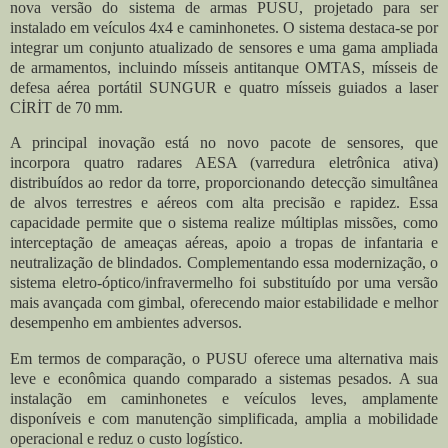
nova versão do sistema de armas
PUSU
, projetado para ser
instalado em veículos 4x4 e caminhonetes. O sistema destaca-se por
integrar um conjunto atualizado de sensores e uma gama ampliada
de armamentos, incluindo mísseis antitanque
OMTAS
, mísseis de
defesa aérea portátil
SUNGUR
e quatro mísseis guiados a laser
CİRİT
de 70 mm.
A principal inovação está no novo pacote de sensores, que
incorpora quatro radares AESA (varredura eletrônica ativa)
distribuídos ao redor da torre, proporcionando detecção simultânea
de alvos terrestres e aéreos com alta precisão e rapidez. Essa
capacidade permite que o sistema realize múltiplas missões, como
interceptação de ameaças aéreas, apoio a tropas de infantaria e
neutralização de blindados. Complementando essa modernização, o
sistema eletro-óptico/infravermelho foi substituído por uma versão
mais avançada com gimbal, oferecendo maior estabilidade e melhor
desempenho em ambientes adversos.
Em termos de comparação, o PUSU oferece uma alternativa mais
leve e econômica quando comparado a sistemas pesados. A sua
instalação em caminhonetes e veículos leves, amplamente
disponíveis e com manutenção simplificada, amplia a mobilidade
operacional e reduz o custo logístico.