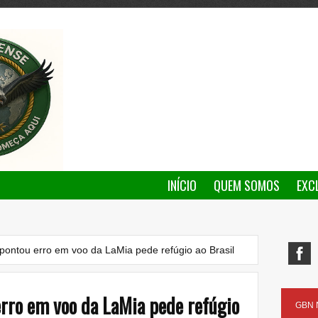
INÍCIO
QUEM SOMOS
EXC
apontou erro em voo da LaMia pede refúgio ao Brasil
erro em voo da LaMia pede refúgio
GBN N