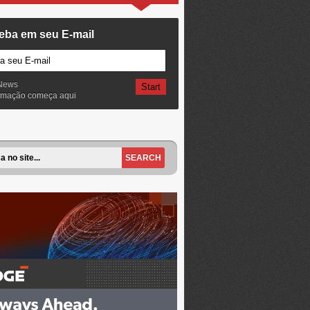
eba em seu E-mail
News
ormação começa aqui