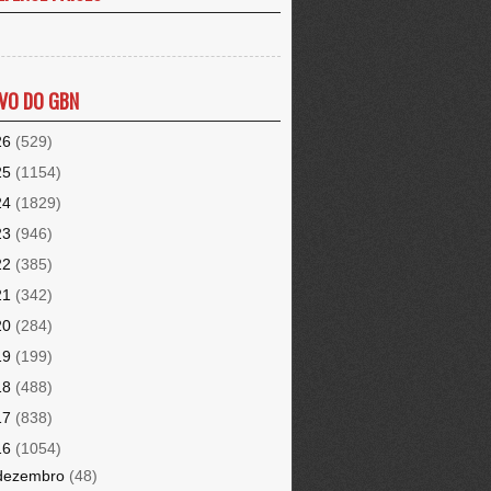
VO DO GBN
26
(529)
25
(1154)
24
(1829)
23
(946)
22
(385)
21
(342)
20
(284)
19
(199)
18
(488)
17
(838)
16
(1054)
dezembro
(48)