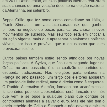
em 2011. Desde então, as rixas políticas internas reduziram
suas chances de uma votação decente na eleição nacional
da Alemanha, em setembro.
Beppe Grillo, que fez nome como comediante na Itália, e
Frank Stronach, um austríaco-canadense que ganhou
bilhões no negócio de peças para carros, criaram novos
movimentos de sucesso. Mas seu foco está em criticar a
situação vigente, mais que apresentar plataformas políticas
viáveis, por isso é provável que o entusiasmo que eles
provocaram esfrie.
Outros países também estão sendo atingidos por novas
forças políticas. A Syriza, que ficou em segundo lugar na
Grécia no ano passado, é uma coalizão de partidos de
esquerda tradicionais. Nas eleições parlamentares na
França no ano passado, um terço dos eleitores apoiaram
um partido de linha radical, tanto à direita como à esquerda.
O Partido Alternativo Alemão, formado por acadêmicos e
funcionários públicos aposentados, será lançado no mês
que vem e se opõe a qualquer plano que obrigue os
contribuintes alemães a salvar o euro. Mas ele não tem o
apelo rebelde de Grillo e Stronach e não deverá atrair um