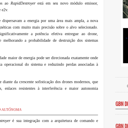
dos ao
RapidDestroyer
está em seu novo módulo emissor,
 e2v.
ue dispersavam a energia por uma área mais ampla, a nova
gnéticas com muito mais precisão sobre o alvo selecionado.
significativamente a potência efetiva entregue ao drone,
e melhorando a probabilidade de destruição dos sistemas
idade maior de energia pode ser direcionada exatamente onde
ia operacional do sistema e reduzindo perdas associadas à
e diante da crescente sofisticação dos drones modernos, que
, enlaces resistentes à interferência e maior autonomia
GBN D
ÃO AUTÔNOMA
stroyer
é sua integração com a arquitetura de comando e
GBN D