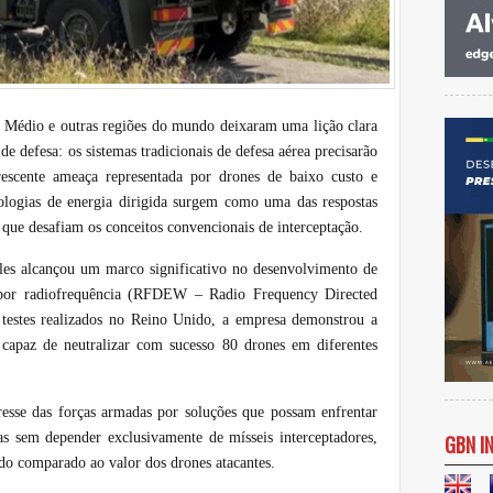
te Médio e outras regiões do mundo deixaram uma lição clara
 de defesa: os sistemas tradicionais de defesa aérea precisarão
rescente ameaça representada por drones de baixo custo e
ologias de energia dirigida surgem como uma das respostas
que desafiam os conceitos convencionais de interceptação.
les alcançou um marco significativo no desenvolvimento de
a por radiofrequência (RFDEW – Radio Frequency Directed
testes realizados no Reino Unido, a empresa demonstrou a
 capaz de neutralizar com sucesso 80 drones em diferentes
resse das forças armadas por soluções que possam enfrentar
s sem depender exclusivamente de mísseis interceptadores,
GBN I
do comparado ao valor dos drones atacantes.