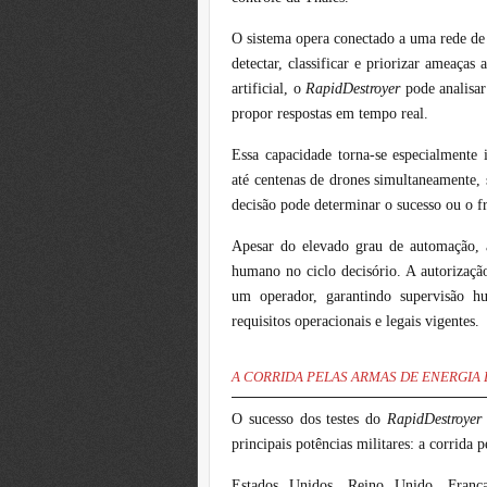
O sistema opera conectado a uma rede de 
detectar, classificar e priorizar ameaça
artificial, o
RapidDestroyer
pode analisa
propor respostas em tempo real.
Essa capacidade torna-se especialmente
até centenas de drones simultaneamente,
decisão pode determinar o sucesso ou o fr
Apesar do elevado grau de automação, 
humano no ciclo decisório. A autorizaçã
um operador, garantindo supervisão 
requisitos operacionais e legais vigentes.
A CORRIDA PELAS ARMAS DE ENERGIA 
O sucesso dos testes do
RapidDestroye
principais potências militares: a corrida
Estados Unidos, Reino Unido, Franç