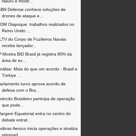
Nauru e mostr...
BN Defense conhece soluções de
drones de ataque e...
DM Oiapoque: trabalhos realizados no
Reino Unido ...
LTV do Corpo de Fuzileiros Navais
recebe lançador...
ª Mostra BID Brasil já registra 80% da
área de ex...
nálise: Mais do que um acordo - Brasil e
Türkiye ...
arlamento turco aprova acordo de
defesa com o Bra...
xército Brasileiro participa de operação
que pode...
argem Equatorial entra no centro do
debate estrat...
vibras Aeroco inicia operações e sinaliza
retomad...