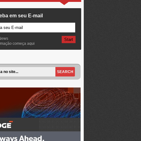
eba em seu E-mail
News
ormação começa aqui