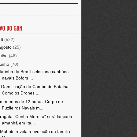
VO DO GBN
26
(522)
agosto
(25)
julho
(46)
junho
(70)
arinha do Brasil seleciona canhões
navais Bofors ...
 Gamificação do Campo de Batalha:
Como os Drones ...
m menos de 12 horas, Corpo de
Fuzileiros Navais m...
ragata "Cunha Moreira" será lançada
amanhã em Ita...
Mobots revela a evolução da família