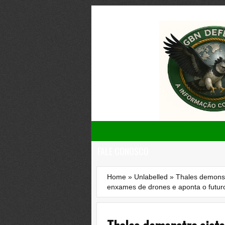
FALE CONOSCO
Home
»
Unlabelled
»
Thales demonst
enxames de drones e aponta o futur