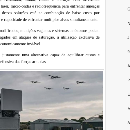
laser, micro-ondas e radiofrequência para enfrentar ameaças
G
vo dessas soluções está na combinação de baixo custo por
 e capacidade de enfrentar múltiplos alvos simultaneamente.
N
odificados, munições vagantes e sistemas autônomos podem
gados em ataques de saturação, a utilização exclusiva de
J
 economicamente inviável.
9
 justamente uma alternativa capaz de equilibrar custos e
defensiva das forças armadas.
A
P
E
M
A