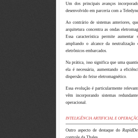
Um dos principais avanços incorpora
desenvolvido em parceria com a Teledyne
Ao contrário de sistemas anteriores, q
arquitetura concentra as ondas eletroma
Essa característica permite aumentar 
ampliando o alcance da neutralização 
eletrônicos embarcados.
Na prática, isso significa que uma quant
ela é necessária, aumentando a eficiênc
dispersão do feixe eletromagnético.
Essa evolução é particularmente relevant
vêm incorporando sistemas redundantes
operacional.
INTELIGÊNCIA ARTIFICIAL E OPERAÇ
Outro aspecto de destaque do
RapidDe
controle da Thales.