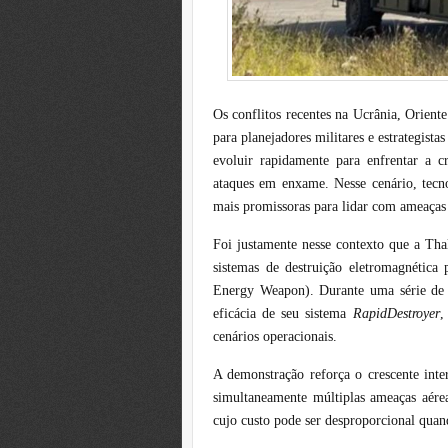
Os conflitos recentes na Ucrânia, Orien
para planejadores militares e estrategistas
evoluir rapidamente para enfrentar a c
ataques em enxame. Nesse cenário, tecn
mais promissoras para lidar com ameaças 
Foi justamente nesse contexto que a Tha
sistemas de destruição eletromagnétic
Energy Weapon). Durante uma série de 
eficácia de seu sistema
RapidDestroyer
,
cenários operacionais.
A demonstração reforça o crescente inte
simultaneamente múltiplas ameaças aérea
cujo custo pode ser desproporcional quan