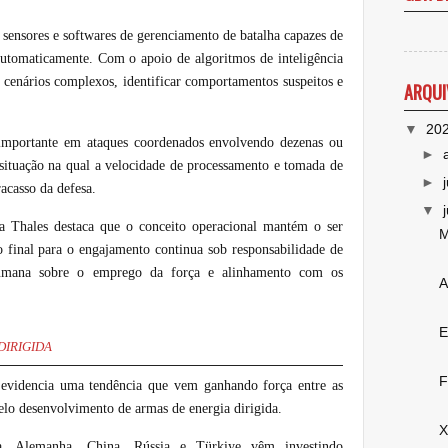
sensores e softwares de gerenciamento de batalha capazes de
s automaticamente. Com o apoio de algoritmos de inteligência
r cenários complexos, identificar comportamentos suspeitos e
ARQUI
▼
20
 importante em ataques coordenados envolvendo dezenas ou
►
 situação na qual a velocidade de processamento e tomada de
►
acasso da defesa.
▼
a Thales destaca que o conceito operacional mantém o ser
M
o final para o engajamento continua sob responsabilidade de
humana sobre o emprego da força e alinhamento com os
A
E
DIRIGIDA
F
r
evidencia uma tendência que vem ganhando força entre as
 pelo desenvolvimento de armas de energia dirigida.
X
a, Alemanha, China, Rússia e Türkiye vêm investindo