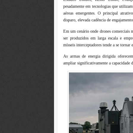
pesadamente em tecnologias que utilizam 
aéreas emergentes. O principal atrati
disparo, elevada cadência de engajamento
Em um cenário onde drones comerciais m
ser produzidos em larga escala e empre
mísseis interceptadores tende a se tornar
As armas de energia dirigida oferecem
ampliar significativamente a capacidade 