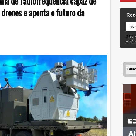
ma de radiofrequência capaz de
 drones e aponta o futuro da
Rec
GBN 
A inf