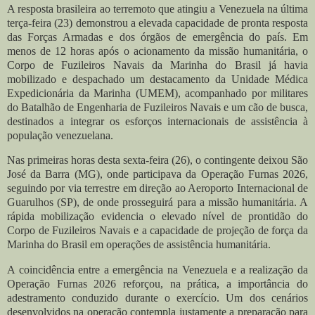
A resposta brasileira ao terremoto que atingiu a Venezuela na última
terça-feira (23) demonstrou a elevada capacidade de pronta resposta
das Forças Armadas e dos órgãos de emergência do país. Em
menos de 12 horas após o acionamento da missão humanitária, o
Corpo de Fuzileiros Navais da Marinha do Brasil já havia
mobilizado e despachado um destacamento da Unidade Médica
Expedicionária da Marinha (UMEM), acompanhado por militares
do Batalhão de Engenharia de Fuzileiros Navais e um cão de busca,
destinados a integrar os esforços internacionais de assistência à
população venezuelana.
Nas primeiras horas desta sexta-feira (26), o contingente deixou São
José da Barra (MG), onde participava da Operação Furnas 2026,
seguindo por via terrestre em direção ao Aeroporto Internacional de
Guarulhos (SP), de onde prosseguirá para a missão humanitária. A
rápida mobilização evidencia o elevado nível de prontidão do
Corpo de Fuzileiros Navais e a capacidade de projeção de força da
Marinha do Brasil em operações de assistência humanitária.
A coincidência entre a emergência na Venezuela e a realização da
Operação Furnas 2026 reforçou, na prática, a importância do
adestramento conduzido durante o exercício. Um dos cenários
desenvolvidos na operação contempla justamente a preparação para