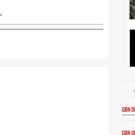
i
GBN D
GBN D