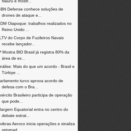
Nauru e mostr...
BN Defense conhece soluções de
drones de ataque e...
DM Oiapoque: trabalhos realizados no
Reino Unido ...
LTV do Corpo de Fuzileiros Navais
recebe lançador...
ª Mostra BID Brasil já registra 80% da
área de ex...
nálise: Mais do que um acordo - Brasil e
Türkiye ...
arlamento turco aprova acordo de
defesa com o Bra...
xército Brasileiro participa de operação
que pode...
argem Equatorial entra no centro do
debate estrat...
vibras Aeroco inicia operações e sinaliza
retomad...