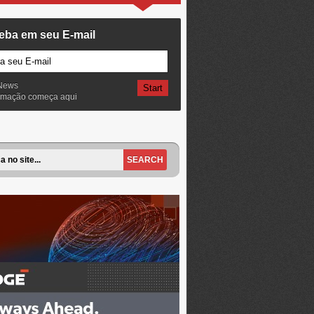
eba em seu E-mail
News
ormação começa aqui