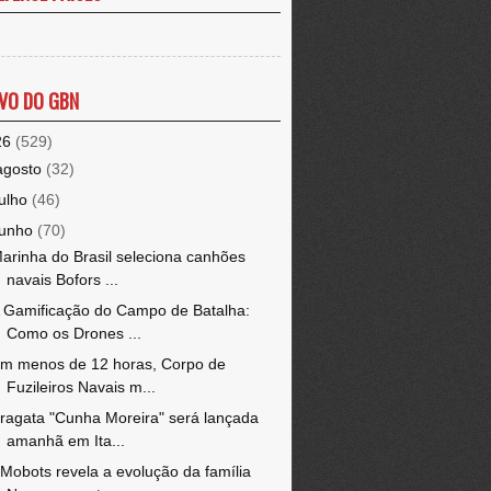
VO DO GBN
26
(529)
agosto
(32)
julho
(46)
junho
(70)
arinha do Brasil seleciona canhões
navais Bofors ...
 Gamificação do Campo de Batalha:
Como os Drones ...
m menos de 12 horas, Corpo de
Fuzileiros Navais m...
ragata "Cunha Moreira" será lançada
amanhã em Ita...
Mobots revela a evolução da família