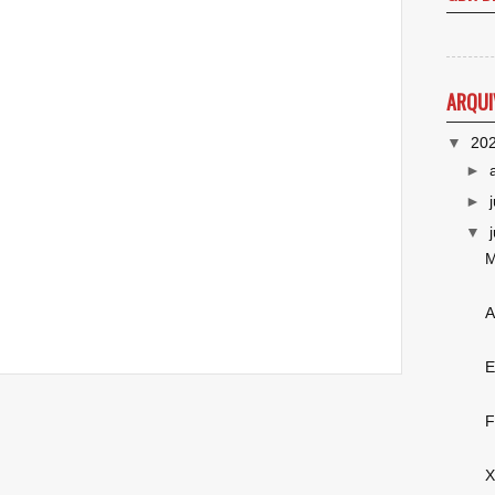
ARQUI
▼
20
►
►
▼
M
A
E
F
X