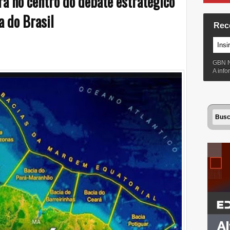
a no centro do debate estratégico
 do Brasil
Rec
GBN 
A inf