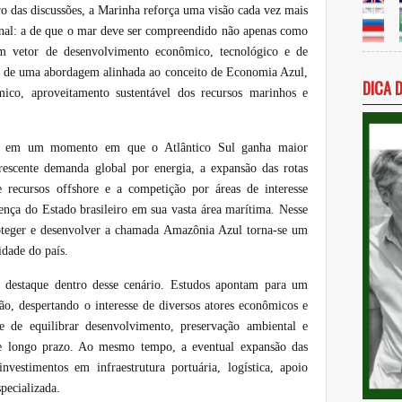
o das discussões, a Marinha reforça uma visão cada vez mais
onal: a de que o mar deve ser compreendido não apenas como
m vetor de desenvolvimento econômico, tecnológico e de
-se de uma abordagem alinhada ao conceito de Economia Azul,
DICA 
mico, aproveitamento sustentável dos recursos marinhos e
e em um momento em que o Atlântico Sul ganha maior
crescente demanda global por energia, a expansão das rotas
 recursos offshore e a competição por áreas de interesse
nça do Estado brasileiro em sua vasta área marítima. Nesse
roteger e desenvolver a chamada Amazônia Azul torna-se um
idade do país.
 destaque dentro desse cenário. Estudos apontam para um
ião, despertando o interesse de diversos atores econômicos e
e de equilibrar desenvolvimento, preservação ambiental e
 de longo prazo. Ao mesmo tempo, a eventual expansão das
nvestimentos em infraestrutura portuária, logística, apoio
pecializada.