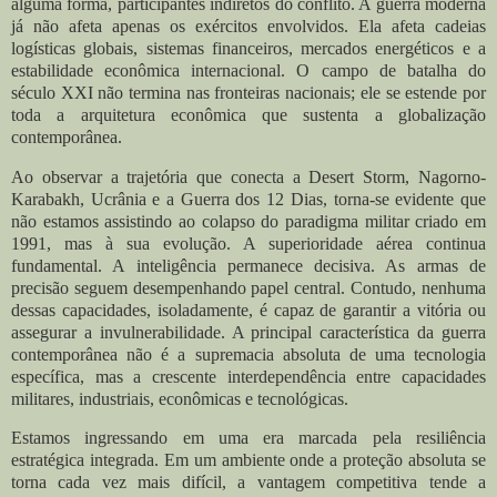
alguma forma, participantes indiretos do conflito. A guerra moderna
já não afeta apenas os exércitos envolvidos. Ela afeta cadeias
logísticas globais, sistemas financeiros, mercados energéticos e a
estabilidade econômica internacional. O campo de batalha do
século XXI não termina nas fronteiras nacionais; ele se estende por
toda a arquitetura econômica que sustenta a globalização
contemporânea.
Ao observar a trajetória que conecta a Desert Storm, Nagorno-
Karabakh, Ucrânia e a Guerra dos 12 Dias, torna-se evidente que
não estamos assistindo ao colapso do paradigma militar criado em
1991, mas à sua evolução. A superioridade aérea continua
fundamental. A inteligência permanece decisiva. As armas de
precisão seguem desempenhando papel central. Contudo, nenhuma
dessas capacidades, isoladamente, é capaz de garantir a vitória ou
assegurar a invulnerabilidade. A principal característica da guerra
contemporânea não é a supremacia absoluta de uma tecnologia
específica, mas a crescente interdependência entre capacidades
militares, industriais, econômicas e tecnológicas.
Estamos ingressando em uma era marcada pela resiliência
estratégica integrada. Em um ambiente onde a proteção absoluta se
torna cada vez mais difícil, a vantagem competitiva tende a