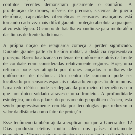
conflitos recentes demonstram justamente o contrário. A
proliferação de drones, mísseis de precisão, sistemas de guerra
eletrônica, capacidades cibernéticas e sensores avançados está
tornando cada vez mais difícil garantir proteção absoluta a qualquer
ativo estratégico. O campo de batalha expandiu-se para muito além
das linhas de frente tradicionais.
A própria noção de retaguarda começa a perder significado.
Durante grande parte da história militar, a distância representava
proteção. Bases localizadas centenas de quilômetros atrás da frente
de combate eram consideradas relativamente seguras. Hoje, uma
refinaria pode ser atingida por drones lançados a milhares de
quilômetros de distância. Um centro de comando pode ser
localizado por sensores espaciais e atacado em questão de minutos.
Uma rede elétrica pode ser degradada por meios cibernéticos sem
que um único soldado atravesse uma fronteira. A profundidade
estratégica, um dos pilares do pensamento geopolítico clássico, está
sendo progressivamente erodida por tecnologias que reduzem o
valor da distância como fator de proteção.
Esse fenômeno também ajuda a explicar por que a Guerra dos 12
Dias produziu efeitos muito além dos países diretamente
envolvidos. Mesmo após os anúncios de cessar-fogo, a situação no