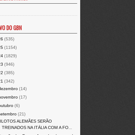
VO DO GBN
26
(535)
25
(1154)
24
(1829)
23
(946)
22
(385)
21
(342)
dezembro
(14)
novembro
(17)
outubro
(6)
setembro
(21)
ILOTOS ALEMÃES SERÃO
TREINADOS NA ITÁLIA COM A FO...