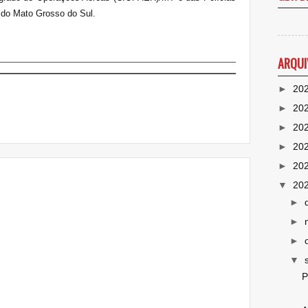
 do Mato Grosso do Sul.
ARQUI
►
20
►
20
►
20
►
20
►
20
▼
20
►
►
►
▼
P