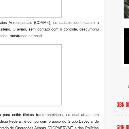
es Aeroespaciais (COMAE), os radares identificaram a
sileiro. O avião, sem contato com o controle, descumpriu
adas, mostrando-se hostil.
GBN D
m
para coibir ilícitos transfronteiriços, na qual atuam em
olícia Federal, e contou com o apoio do Grupo Especial de
GBN D
egrado de Operações Aéreas (CIOPAER)/MT e das Polícias