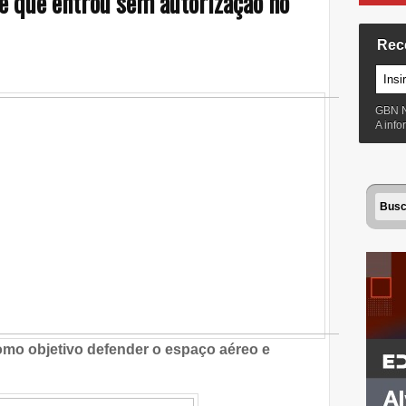
e que entrou sem autorização no
Rec
GBN 
A inf
mo objetivo defender o espaço aéreo e