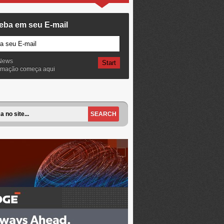
eba em seu E-mail
News
ormação começa aqui