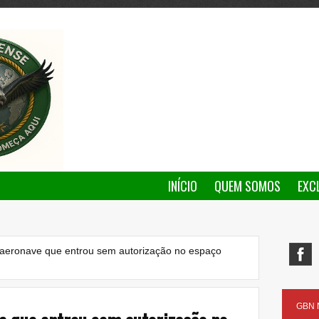
INÍCIO
QUEM SOMOS
EXC
 aeronave que entrou sem autorização no espaço
GBN N