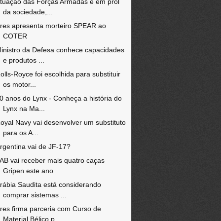
tuação das Forças Armadas é em prol
da sociedade,...
res apresenta morteiro SPEAR ao
COTER
inistro da Defesa conhece capacidades
e produtos ...
olls-Royce foi escolhida para substituir
os motor...
0 anos do Lynx - Conheça a história do
Lynx na Ma...
oyal Navy vai desenvolver um substituto
para os A...
rgentina vai de JF-17?
AB vai receber mais quatro caças
Gripen este ano
rábia Saudita está considerando
comprar sistemas ...
res firma parceria com Curso de
Material Bélico p...