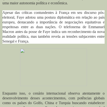
uma maior autonomia política e econômica.
Apesar das críticas contundentes à França em seu discurso pós-
eleitoral, Faye adotou uma postura diplomática em relação ao país
europeu, destacando a importância de negociações equitativas e
respeitosas entre as duas nações. O telefonema de Emmanuel
Macron antes da posse de Faye indica um reconhecimento da nova
realidade política, mas também revela as tensões subjacentes entre
Senegal e França.
Enquanto isso, o cenário internacional observa atentamente o
desenvolvimento desses acontecimentos, com potências globais
como os países do Golfo, China e Turquia buscando estabelecer