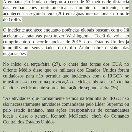
A embarcação iraniana chegou a cerca de 62 metros de distância
das embarcações norte-americanas durante o incidente, que
aconteceu na segunda-feira (26) em águas internacionais no norte
do Golfo.
O incidente acontece enquanto potências globais buscam com o Irã
acelerar as tratativas para trazer Washington e Teerã de volta ao
cumprimento do acordo nuclear de 2015, e os Estados Unidos já
tranquilizaram seus aliados do Golfo Árabe sobre o status das
negociações.
No início da terça-feira (27), o chefe das forças dos EUA no
Oriente Médio disse que os militares dos Estados Unidos foram
cuidadosos para não permitir que incidentes com o IRGCN se
transformassem em uma provocação de ciclo, embora ele não tenha
falado especificamente sobre a interação de segunda-feira (26).
"As atividades que normalmente vemos na Marinha do IRGC não
são necessariamente atividades comandadas pelo Líder Supremo ou
pelo estado iraniano, mas ações irresponsáveis ​​de comandantes
locais", disse o general Kenneth McKenzie, chefe do Comando
Central dos Estados Unidos.