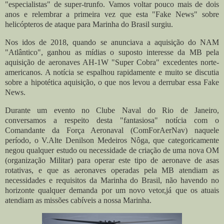
"especialistas" de super-trunfo.
Vamos voltar pouco mais de dois
anos e relembrar a primeira vez que esta "Fake News" sobre
helicópteros de ataque para Marinha do Brasil surgiu.
Nos idos de 2018, quando se anunciava a aquisição do NAM
"Atlântico", ganhou as mídias o suposto interesse da MB pela
aquisição de aeronaves AH-1W "Super Cobra" excedentes norte-
americanos. A notícia se espalhou rapidamente e muito se discutia
sobre a hipotética aquisição, o que nos levou a derrubar essa Fake
News.
Durante um evento no Clube Naval do Rio de Janeiro,
conversamos a respeito desta "fantasiosa" notícia com o
Comandante da Força Aeronaval (ComForAerNav) naquele
período, o V.Alte Denilson Medeiros Nôga, que categoricamente
negou qualquer estudo ou necessidade de criação de uma nova OM
(organização Militar) para operar este tipo de aeronave de asas
rotativas, e que as aeronaves operadas pela MB atendiam as
necessidades e requisitos da Marinha do Brasil, não havendo no
horizonte qualquer demanda por um novo vetor,já que os atuais
atendiam as missões cabíveis a nossa Marinha.