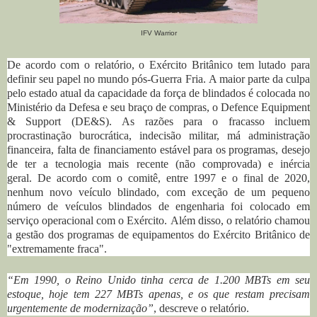
IFV Warrior
De acordo com o relatório, o Exército Britânico tem lutado para
definir seu papel no mundo pós-Guerra Fria.
A maior parte da culpa
pelo estado atual da capacidade da força de blindados é colocada no
Ministério da Defesa e seu braço de compras, o
Defence Equipment
& Support (DE&S)
.
As razões para o fracasso incluem
procrastinação burocrática, indecisão militar, má administração
financeira, falta de financiamento estável para os programas, desejo
de ter a tecnologia mais recente (não comprovada) e inércia
geral.
De acordo com o comitê, entre 1997 e o final de 2020,
nenhum novo veículo blindado, com exceção de um pequeno
número de veículos blindados de engenharia foi colocado em
serviço operacional com o Exército.
Além disso, o relatório chamou
a gestão dos programas de equipamentos do Exército Britânico de
"extremamente fraca".
“Em 1990, o Reino Unido tinha cerca de 1.200 MBTs em seu
estoque, hoje tem 227 MBTs apenas, e os que restam precisam
urgentemente de modernização”
, descreve o relatório.