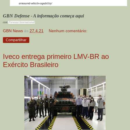
armoured-vehicle-capability/
GBN Defense - A informação começa aqui
com
Forecast International
GBN News
às
27.4.21
Nenhum comentário:
Compartilhar
Iveco entrega primeiro LMV-BR ao
Exército Brasileiro