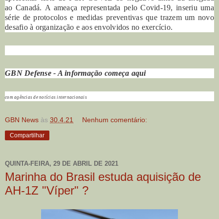
ao Canadá.
A ameaça representada pelo Covid-19, inseriu uma
série de protocolos e medidas preventivas que trazem um novo
desafio à organização e aos envolvidos no exercício.
GBN Defense - A informação começa aqui
com agências de notícias internacionais
GBN News
às
30.4.21
Nenhum comentário:
Compartilhar
QUINTA-FEIRA, 29 DE ABRIL DE 2021
Marinha do Brasil estuda aquisição de
AH-1Z "Víper" ?