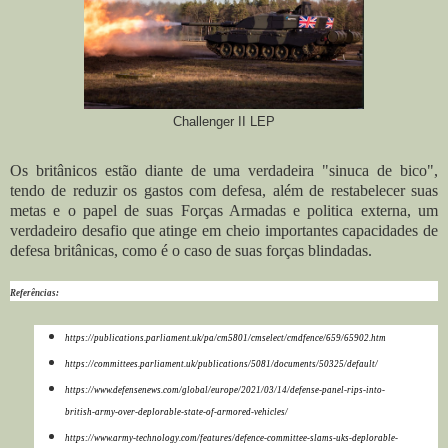
Challenger II LEP
Os britânicos estão diante de uma verdadeira "sinuca de bico",
tendo de reduzir os gastos com defesa, além de restabelecer suas
metas e o papel de suas Forças Armadas e politica externa, um
verdadeiro desafio que atinge em cheio importantes capacidades de
defesa britânicas, como é o caso de suas forças blindadas.
Referências:
https://publications.parliament.uk/pa/cm5801/cmselect/cmdfence/659/65902.htm
https://committees.parliament.uk/publications/5081/documents/50325/default/
https://www.defensenews.com/global/europe/2021/03/14/defense-panel-rips-into-
british-army-over-deplorable-state-of-armored-vehicles/
https://www.army-technology.com/features/defence-committee-slams-uks-deplorable-