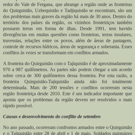
redor do Vale de Fergana, que abrange a região onde as fronteiras
do Quirguistão, Uzbequistão e Tadjiquistão se encontram, são um
dos problemas mais graves da região há mais de 30 anos. Dentro do
território dos países da região, os vizinhos fronteiriços também
possuem terras em forma de ilhas. Desde 1991, tem havido
divergências em muitas questões como fronteiras, terras insulares,
travessias, relações entre os povos, além de áreas de pastagem,
controle de recursos hídricos, áreas de segurança e soberania. Esses
conflitos às vezes se transformam em conflitos armados.
A fronteira do Quirguistão com o Tajiquistão é de aproximadamente
970 a 987 quilômetros. As partes não podem chegar a um acordo
sobre cerca de 300 quilômetros dessa fronteira. Por esta razão, a
fronteira Quirguistão-Tajiquistão ainda não foi totalmente
determinada. Mais de 200 tensões e conflitos ocorreram nesta
região fronteiriça desde 2010. Este é um indicador importante que
aponta que os problemas da região devem ser resolvidos o mais
rápido possível.
Causas e desenvolvimento do conflito de setembro
No ano passado, ocorreram confrontos armados entre o Quirguistão
e o Tajiquistão entre 28 de abril e 1 de maio. Soldados quirguizes