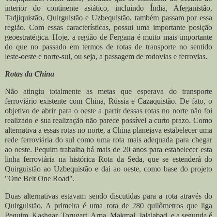
interior do continente asiático, incluindo Índia, Afeganistão,
Tadjiquistão, Quirguistão e Uzbequistão, também passam por essa
região. Com essas características, possui uma importante posição
geoestratégica. Hoje, a região de Fergana é muito mais importante
do que no passado em termos de rotas de transporte no sentido
leste-oeste e norte-sul, ou seja, a passagem de rodovias e ferrovias.
Rotas da China
Não atingiu totalmente as metas que esperava do transporte
ferroviário existente com China, Rússia e Cazaquistão. De fato, o
objetivo de abrir para o oeste a partir dessas rotas no norte não foi
realizado e sua realização não parece possível a curto prazo. Como
alternativa a essas rotas no norte, a China planejava estabelecer uma
rede ferroviária do sul como uma rota mais adequada para chegar
ao oeste. Pequim trabalha há mais de 20 anos para estabelecer esta
linha ferroviária na histórica Rota da Seda, que se estenderá do
Quirguistão ao Uzbequistão e daí ao oeste, como base do projeto
"One Belt One Road".
Duas alternativas estavam sendo discutidas para a rota através do
Quirguistão. A primeira é uma rota de 280 quilômetros que liga
Pequim, Kashgar, Torugart, Arpa, Makmal, Jalalabad, e a segunda é