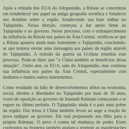
Após a retirada dos EUA do Afeganistão, a Rússia se concentrou
em restabelecer seu papel na antiga geografia soviética e fortalecer
seu domínio sobre a região, fortalecendo sua base militar no
Tajiquistão. Nessa direção, começou a dar apoio firme ao
Tajiquistão e ao governo. Nesse processo, com o enfraquecimento
da influência da Rússia nos países da Ásia Central, verificou-se que
a Rússia apoiava ainda mais fortemente o Tajiquistão, concluindo-
se que tentava enviar uma mensagem aos países da região através
do Tajiquistão. A eclosão da guerra na Ucrânia retardou esse
processo. Pode-se dizer que "a China também se beneficiou dessa
situação". Outro ator, os EUA, saiu do Afeganistão, mas continua
sua influência nos países da Ásia Central, especialmente com
institutos e muitos outros instrumentos.
Como resultado da falta de desenvolvimentos sérios na economia,
social, direitos e liberdades no Tajiquistão por mais de 30 anos,
vozes de oposição ao governo de Imamali Rahman começaram a se
erguer no último período. O Tajiquistão ainda é o país mais pobre
da região. Dar terras à China também levou ao auge a reação do
povo tadjique ao governo. Ele está preparando seu filho para o
próprio Rahman. O povo é contra tal mudança de poder. Esses
confrontos na fronteira também ajudam a reprimir as manifestações