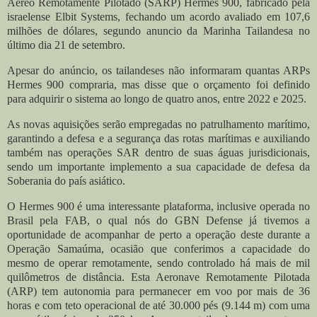
Aéreo Remotamente Pilotado (SARP) Hermes 900, fabricado pela
israelense Elbit Systems, fechando um acordo avaliado em 107,6
milhões de dólares, segundo anuncio da Marinha Tailandesa no
último dia 21 de setembro.
Apesar do anúncio, os tailandeses não informaram quantas ARPs
Hermes 900 compraria, mas disse que o orçamento foi definido
para adquirir o sistema ao longo de quatro anos, entre 2022 e 2025.
As novas aquisições serão empregadas ​​no patrulhamento marítimo,
garantindo a defesa e a segurança das rotas marítimas e auxiliando
também nas operações SAR dentro de suas águas jurisdicionais,
sendo um importante implemento a sua capacidade de defesa da
Soberania do país asiático.
O Hermes 900 é uma interessante plataforma, inclusive operada no
Brasil pela FAB, o qual nós do GBN Defense já tivemos a
oportunidade de acompanhar de perto a operação deste durante a
Operação Samaúma, ocasião que conferimos a capacidade do
mesmo de operar remotamente, sendo controlado há mais de mil
quilômetros de distância. Esta Aeronave Remotamente Pilotada
(ARP) tem autonomia para permanecer em voo por mais de 36
horas e com teto operacional de até 30.000 pés (9.144 m) com uma