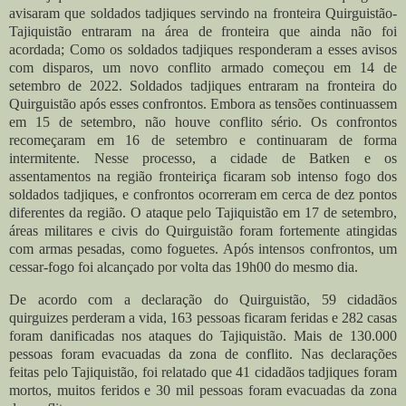
avisaram que soldados tadjiques servindo na fronteira Quirguistão-
Tajiquistão entraram na área de fronteira que ainda não foi
acordada; Como os soldados tadjiques responderam a esses avisos
com disparos, um novo conflito armado começou em 14 de
setembro de 2022. Soldados tadjiques entraram na fronteira do
Quirguistão após esses confrontos. Embora as tensões continuassem
em 15 de setembro, não houve conflito sério. Os confrontos
recomeçaram em 16 de setembro e continuaram de forma
intermitente. Nesse processo, a cidade de Batken e os
assentamentos na região fronteiriça ficaram sob intenso fogo dos
soldados tadjiques, e confrontos ocorreram em cerca de dez pontos
diferentes da região. O ataque pelo Tajiquistão em 17 de setembro,
áreas militares e civis do Quirguistão foram fortemente atingidas
com armas pesadas, como foguetes. Após intensos confrontos, um
cessar-fogo foi alcançado por volta das 19h00 do mesmo dia.
De acordo com a declaração do Quirguistão, 59 cidadãos
quirguizes perderam a vida, 163 pessoas ficaram feridas e 282 casas
foram danificadas nos ataques do Tajiquistão. Mais de 130.000
pessoas foram evacuadas da zona de conflito. Nas declarações
feitas pelo Tajiquistão, foi relatado que 41 cidadãos tadjiques foram
mortos, muitos feridos e 30 mil pessoas foram evacuadas da zona