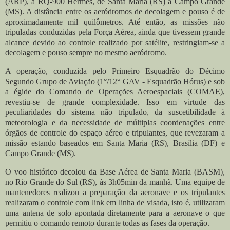
(ARP), a RQ-900 Hermes, de Santa Maria (RS) a Campo Grande
(MS). A distância entre os aeródromos de decolagem e pouso é de
aproximadamente mil quilômetros. Até então, as missões não
tripuladas conduzidas pela Força Aérea, ainda que tivessem grande
alcance devido ao controle realizado por satélite, restringiam-se a
decolagem e pouso sempre no mesmo aeródromo.
A operação, conduzida pelo Primeiro Esquadrão do Décimo
Segundo Grupo de Aviação (1°/12° GAV - Esquadrão Hórus) e sob
a égide do Comando de Operações Aeroespaciais (COMAE),
revestiu-se de grande complexidade. Isso em virtude das
peculiaridades do sistema não tripulado, da suscetibilidade à
meteorologia e da necessidade de múltiplas coordenações entre
órgãos de controle do espaço aéreo e tripulantes, que revezaram a
missão estando baseados em Santa Maria (RS), Brasília (DF) e
Campo Grande (MS).
O voo histórico decolou da Base Aérea de Santa Maria (BASM),
no Rio Grande do Sul (RS), às 3h05min da manhã. Uma equipe de
mantenedores realizou a preparação da aeronave e os tripulantes
realizaram o controle com link em linha de visada, isto é, utilizaram
uma antena de solo apontada diretamente para a aeronave o que
permitiu o comando remoto durante todas as fases da operação.