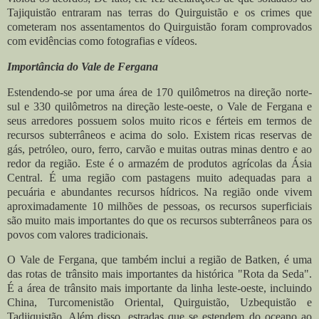
Tajiquistão entraram nas terras do Quirguistão e os crimes que
cometeram nos assentamentos do Quirguistão foram comprovados
com evidências como fotografias e vídeos.
Importância do Vale de Fergana
Estendendo-se por uma área de 170 quilômetros na direção norte-
sul e 330 quilômetros na direção leste-oeste, o Vale de Fergana e
seus arredores possuem solos muito ricos e férteis em termos de
recursos subterrâneos e acima do solo. Existem ricas reservas de
gás, petróleo, ouro, ferro, carvão e muitas outras minas dentro e ao
redor da região. Este é o armazém de produtos agrícolas da Ásia
Central. É uma região com pastagens muito adequadas para a
pecuária e abundantes recursos hídricos. Na região onde vivem
aproximadamente 10 milhões de pessoas, os recursos superficiais
são muito mais importantes do que os recursos subterrâneos para os
povos com valores tradicionais.
O Vale de Fergana, que também inclui a região de Batken, é uma
das rotas de trânsito mais importantes da histórica "Rota da Seda".
É a área de trânsito mais importante da linha leste-oeste, incluindo
China, Turcomenistão Oriental, Quirguistão, Uzbequistão e
Tadjiquistão. Além disso, estradas que se estendem do oceano ao