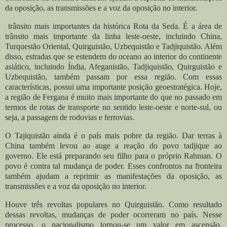
da oposição, as transmissões e a voz da oposição no interior.
trânsito mais importantes da histórica Rota da Seda. É a área de
trânsito mais importante da linha leste-oeste, incluindo China,
Turquestão Oriental, Quirguistão, Uzbequistão e Tadjiquistão. Além
disso, estradas que se estendem do oceano ao interior do continente
asiático, incluindo Índia, Afeganistão, Tadjiquistão, Quirguistão e
Uzbequistão, também passam por essa região. Com essas
características, possui uma importante posição geoestratégica. Hoje,
a região de Fergana é muito mais importante do que no passado em
termos de rotas de transporte no sentido leste-oeste e norte-sul, ou
seja, a passagem de rodovias e ferrovias.
O Tajiquistão ainda é o país mais pobre da região. Dar terras à
China também levou ao auge a reação do povo tadjique ao
governo. Ele está preparando seu filho para o próprio Rahman. O
povo é contra tal mudança de poder. Esses confrontos na fronteira
também ajudam a reprimir as manifestações da oposição, as
transmissões e a voz da oposição no interior.
Houve três revoltas populares no Quirguistão. Como resultado
dessas revoltas, mudanças de poder ocorreram no país. Nesse
processo, o nacionalismo tornou-se um valor em ascensão.