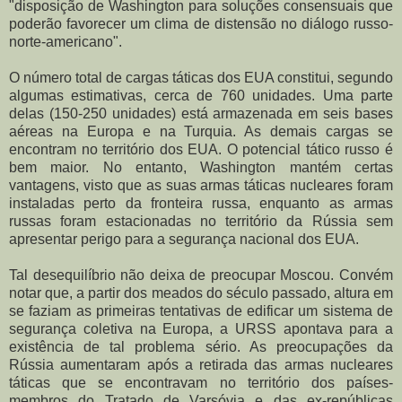
"disposição de Washington para soluções consensuais que
poderão favorecer um clima de distensão no diálogo russo-
norte-americano".
O número total de cargas táticas dos EUA constitui, segundo
algumas estimativas, cerca de 760 unidades. Uma parte
delas (150-250 unidades) está armazenada em seis bases
aéreas na Europa e na Turquia. As demais cargas se
encontram no território dos EUA. O potencial tático russo é
bem maior. No entanto, Washington mantém certas
vantagens, visto que as suas armas táticas nucleares foram
instaladas perto da fronteira russa, enquanto as armas
russas foram estacionadas no território da Rússia sem
apresentar perigo para a segurança nacional dos EUA.
Tal desequilíbrio não deixa de preocupar Moscou. Convém
notar que, a partir dos meados do século passado, altura em
se faziam as primeiras tentativas de edificar um sistema de
segurança coletiva na Europa, a URSS apontava para a
existência de tal problema sério. As preocupações da
Rússia aumentaram após a retirada das armas nucleares
táticas que se encontravam no território dos países-
membros do Tratado de Varsóvia e das ex-repúblicas