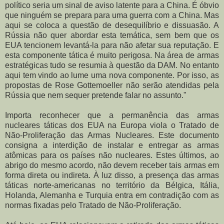
político seria um sinal de aviso latente para a China. É óbvio
que ninguém se prepara para uma guerra com a China. Mas
aqui se coloca a questão de desequilíbrio e dissuasão. A
Rússia não quer abordar esta temática, sem bem que os
EUA tencionem levantá-la para não afetar sua reputação. E
esta componente tática é muito perigosa. Na área de armas
estratégicas tudo se resumia à questão da DAM. No entanto
aqui tem vindo ao lume uma nova componente. Por isso, as
propostas de Rose Gottemoeller não serão atendidas pela
Rússia que nem sequer pretende falar no assunto."
Importa reconhecer que a permanência das armas
nucleares táticas dos EUA na Europa viola o Tratado de
Não-Proliferação das Armas Nucleares. Este documento
consigna a interdição de instalar e entregar as armas
atômicas para os países não nucleares. Estes últimos, ao
abrigo do mesmo acordo, não devem receber tais armas em
forma direta ou indireta. À luz disso, a presença das armas
táticas norte-americanas no território da Bélgica, Itália,
Holanda, Alemanha e Turquia entra em contradição com as
normas fixadas pelo Tratado de Não-Proliferação.