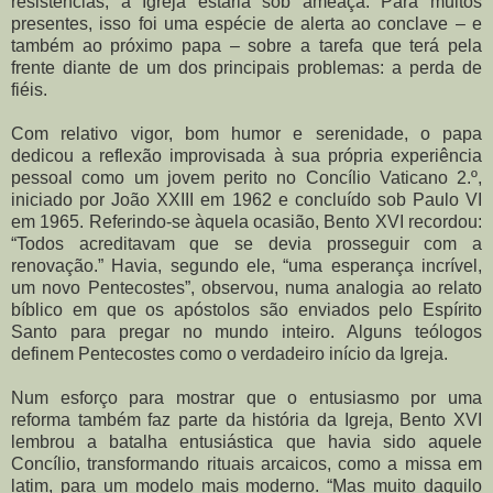
resistências, a Igreja estaria sob ameaça. Para muitos
presentes, isso foi uma espécie de alerta ao conclave – e
também ao próximo papa – sobre a tarefa que terá pela
frente diante de um dos principais problemas: a perda de
fiéis.
Com relativo vigor, bom humor e serenidade, o papa
dedicou a reflexão improvisada à sua própria experiência
pessoal como um jovem perito no Concílio Vaticano 2.º,
iniciado por João XXIII em 1962 e concluído sob Paulo VI
em 1965. Referindo-se àquela ocasião, Bento XVI recordou:
“Todos acreditavam que se devia prosseguir com a
renovação.” Havia, segundo ele, “uma esperança incrível,
um novo Pentecostes”, observou, numa analogia ao relato
bíblico em que os apóstolos são enviados pelo Espírito
Santo para pregar no mundo inteiro. Alguns teólogos
definem Pentecostes como o verdadeiro início da Igreja.
Num esforço para mostrar que o entusiasmo por uma
reforma também faz parte da história da Igreja, Bento XVI
lembrou a batalha entusiástica que havia sido aquele
Concílio, transformando rituais arcaicos, como a missa em
latim, para um modelo mais moderno. “Mas muito daquilo