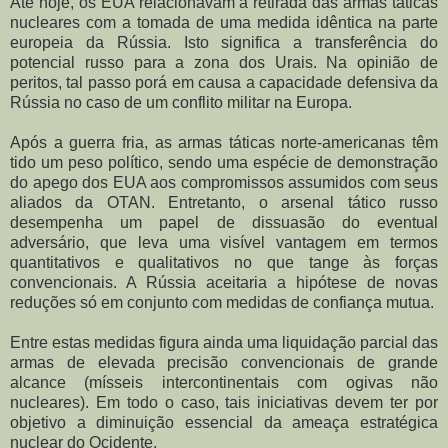
Até hoje, os EUA relacionavam a retirada das armas táticas
nucleares com a tomada de uma medida idêntica na parte
europeia da Rússia. Isto significa a transferência do
potencial russo para a zona dos Urais. Na opinião de
peritos, tal passo porá em causa a capacidade defensiva da
Rússia no caso de um conflito militar na Europa.
Após a guerra fria, as armas táticas norte-americanas têm
tido um peso político, sendo uma espécie de demonstração
do apego dos EUA aos compromissos assumidos com seus
aliados da OTAN. Entretanto, o arsenal tático russo
desempenha um papel de dissuasão do eventual
adversário, que leva uma visível vantagem em termos
quantitativos e qualitativos no que tange às forças
convencionais. A Rússia aceitaria a hipótese de novas
reduções só em conjunto com medidas de confiança mutua.
Entre estas medidas figura ainda uma liquidação parcial das
armas de elevada precisão convencionais de grande
alcance (mísseis intercontinentais com ogivas não
nucleares). Em todo o caso, tais iniciativas devem ter por
objetivo a diminuição essencial da ameaça estratégica
nuclear do Ocidente.