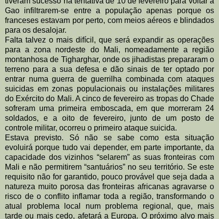
tiveram sucesso na tentativa de 10 de fevereiro para voltar a
Gao
infiltrarem-se entre a população apenas porque os
franceses estavam por perto,
com meios aéreos e blindados
para os desalojar.
Falta talvez o mais difícil, que será expandir as operações
para a zona nordeste do
Mali, nomeadamente a região
montanhosa de Tigharghar, onde os jihadistas
prepararam o
terreno para a sua defesa e dão sinais de ter optado por
entrar numa
guerra de guerrilha combinada com ataques
suicidas em zonas
populacionais ou instalações militares
do Exército do Mali. A cinco de fevereiro as
tropas do Chade
sofreram uma primeira emboscada, em que morreram 24
soldados, e a oito de fevereiro, junto de um posto de
controle militar, ocorreu o
primeiro ataque suicida.
Estava previsto. Só não se sabe como esta situação
evoluirá porque tudo vai
depender, em parte importante, da
capacidade dos vizinhos “selarem” as suas
fronteiras com
Mali e não permitirem
“santuários” no seu território. Se este
requisito não for garantido, pouco
provável que seja dada a
natureza muito
porosa das fronteiras africanas agravarse
o
risco de o conflito inflamar toda a
região, transformando o
atual problema
local num problema regional, que, mais
tarde ou mais cedo, afetará a Europa. O
próximo alvo mais