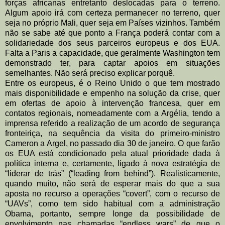
forças africanas
entretanto deslocadas para o terreno.
Algum apoio irá com certeza permanecer no
terreno, quer
seja no próprio Mali, quer seja em Países vizinhos. Também
não se
sabe até que ponto a França poderá contar com a
solidariedade dos seus parceiros
europeus e dos EUA.
Falta a Paris a capacidade, que geralmente Washington tem
demonstrado ter, para captar apoios em situações
semelhantes. Não será preciso
explicar porquê.
Entre os europeus, é o Reino Unido o que tem mostrado
mais disponibilidade e
empenho na solução da crise, quer
em ofertas de apoio à intervenção francesa,
quer em
contatos regionais, nomeadamente com a Argélia, tendo a
imprensa
referido a realização de um acordo de segurança
fronteiriça, na sequência da visita
do primeiro-ministro
Cameron a Argel, no passado dia 30 de janeiro.
O que farão
os EUA está condicionado pela atual prioridade dada à
política interna e,
certamente, ligado à nova estratégia de
“liderar de trás” (“
leading from behind”).
Realisticamente,
quando muito, não será de esperar mais do que a sua
aposta no
recurso a operações “
covert”, com o recurso de
“UAVs”, como tem sido habitual com
a administração
Obama, portanto, sempre longe da possibilidade de
envolvimento
nas chamadas “
endless wars” de que o