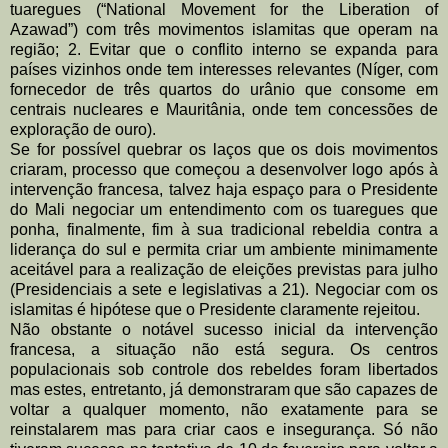
tuaregues (“
National Movement for the Liberation of
Azawad”) com três
movimentos islamitas que operam na
região
; 2. Evitar que o conflito interno se
expanda para
países vizinhos onde tem interesses relevantes (Níger, com
f
ornecedor de três quartos do urânio que consome em
centrais nucleares e
Mauritânia, onde tem concessões de
exploração de ouro).
Se for possível quebrar os laços que os dois movimentos
criaram, processo que
começou a desenvolver logo após à
intervenção francesa, talvez haja espaço
para o Presidente
do Mali negociar um entendimento com os tuaregues que
ponha,
finalmente, fim à sua tradicional rebeldia contra a
liderança do sul e permita criar
um ambiente minimamente
aceitável para a realização de eleições previstas para
julho
(Presidenciais a sete e legislativas a 21). Negociar com os
islamitas é hipótese
que o Presidente claramente rejeitou.
Não obstante o notável sucesso inicial da intervenção
francesa, a situação não está
segura. Os centros
populacionais sob controle dos rebeldes foram libertados
mas
estes, entretanto, já demonstraram que são capazes de
voltar a qualquer
momento, não exatamente para se
reinstalarem mas para criar caos e insegurança.
Só não