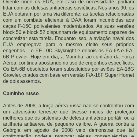
Oriente onde os EUA, em caso de necessidade, podiam
lidar com as defesas antiaéreas soviéticas. Nos anos 90, os
EUA optaram por uma via diferente: as tarefas relacionadas
com um combate eficiente à DAA foram incumbidas aos
caças F-16C polivalentes modernizados. As suas versões
block 50 e block 52 dispunham de equipamento capazes de
concretizar esta tarefa. Enquanto isso, a aviação naval dos
EUA empregava para o mesmo efeito seus próprios
engenhos – o EF-10D Skyknight e depois os EA-6A e EA-
6B Prowler. Hoje em dia, a Marinha, ao contrário da Força
Aérea, continua apostando no uso de engenhos específicos.
Os EA-6B obsoletos foram substituídos por aviões EA-18G
Growler, criados com base em versão F/A-18F Super Hornet
de dois assentos.
Caminho russo
Antes de 2008, a força aérea russa não se confrontou com
um adversário terrestre que tivesse meios de proteção
melhores que os sistemas de defesa antiaérea portátil ou a
artilharia antiaérea de pequeno calibre. A guerra contra a
Geórgia em agosto de 2008 veio demonstrar que tal
confrontação poderia provocar sérias consequências e