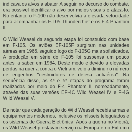
indicava os alvos a abater. A seguir, no decurso do combate,
era possível identificar o alvo por meios visuais e atacá-lo.
No entanto, o F-100 não desenvolvia a elevada velocidade
para acompanhar os F-105 Thunderchief e os F-4 Phantom
II.
O Wild Weasel da segunda etapa foi construído com base
em F-105. Os aviões EF-105F surgiram nas unidades
aéreas em 1966, seguido logo do F-105G mais sofisticados.
A produção em série do F-105 foi suspensa um pouco
antes, a saber, em 1964. Deste modo e devido a elevadas
perdas na guerra contra o Vietnam, veio a diminuir o número
de engenhos "destruidores de defesa antiaérea". Na
sequência disso, as 4ª e 5ª etapas do programa foram
realizadas por meio do F-4 Phantom II, nomeadamente,
através das suas versões EF-4C Wild Weasel IV e F-4G
Wild Weasel V.
De notar que cada geração do Wild Weasel recebia armas e
equipamentos modernos, inclusive os mísseis teleguiados e
os sistemas de Guerra Eletrônica. Após a guerra no Vietnã,
os Wild Weasel prestavam serviço na Europa e no Extremo