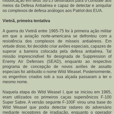
modificação em seus Su-25 destinados para o combate aos
meios da Defesa Antiaérea e capaz de detectar e aniquilar
os complexos de defesa análogos aos Patriot dos EUA.
Vietnã, primeira tentativa
A guerra do Vietnã entre 1965-75 foi à primeira ação militar
em que a aviação norte-americana se defrontou com a
resistência dos complexos de mísseis antiaéreos. Em
virtude disso, foi decidido criar aviões especiais, capazes de
superar a barreira colocada pela defesa antiaérea. Tal
missão imprescindível foi designada de Suppression of
Enemy Air Defenses (SEAD), enquanto ao respectivo
programa de concepção de novos aviões de assalto
especiais foi atribuído o nome Wild Weasel. Posteriormente,
os engenhos criados sob a sua alçada passaram a ter o
mesmo nome.
Naquela etapa do Wild Weasel I, que se iniciou em 1965,
eram utilizados os primeiros caças supersônicos F-100
Super Sabre. A versão seguinte F-100F virou uma base do
Wild Weasel que podia detectar radares do adversário
mediante receptores de irradiação, enquanto o operador