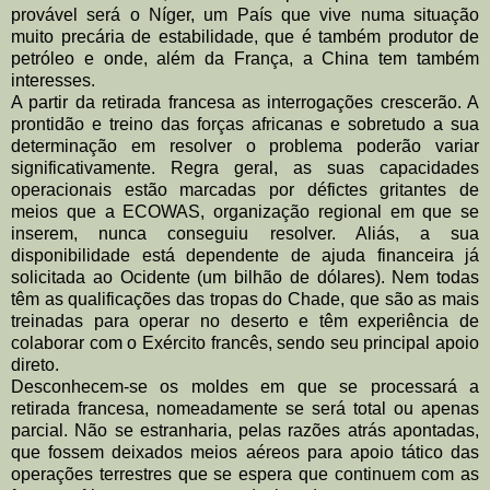
provável será o Níger,
um País que vive numa situação
muito
precária de estabilidade, que é também produtor de
petróleo e onde, além da
França, a China tem também
interesses.
A partir da retirada francesa as interrogações crescerão. A
prontidão e treino das
forças africanas e sobretudo a sua
determinação em resolver o problema poderão
variar
significativamente. Regra geral, as suas capacidades
operacionais estão
marcadas por défictes gritantes de
meios que a ECOWAS, organização regional em
que se
inserem, nunca conseguiu resolver. Aliás, a sua
disponibilidade está
dependente de ajuda financeira já
solicitada ao Ocidente (um bilhão de dólares).
Nem todas
têm as qualificações das tropas do Chade, que são as mais
treinadas
para operar no deserto e têm experiência de
colaborar com o Exército francês,
sendo seu principal apoio
direto
.
Desconhecem-se os moldes em que se processará a
retirada francesa,
nomeadamente se será total ou apenas
parcial. Não se estranharia, pelas razões
atrás apontadas,
que fossem deixados meios aéreos para apoio tático das
operações terrestres que se espera que continuem com as