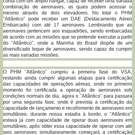
conta com um amplo hangar, capaz de receber uma variada
combinação de aeronaves, as quais podem acessar o
mesmo através de dois elevadores. No total o PHM
"Atlântico" pode receber um DAE (Destacamento Aéreo
Embarcado) com até 17 aeronaves. Lembrando que as
aeronaves pertencem aos esquadrões, sendo embarcadas
de acordo com as missões que se pretende executar a partir
do "Atlântico", onde a Marinha do Brasil dispõe de um
diversificado leque de aeronaves, sendo capaz de cumprir
as mais variadas missões.
O PHM "Atlântico" cumpriu a primeira fase do VSA,
restando ainda cumprir algumas etapas para certificação
das capacidades de operações aéreas, onde no primeiro
momento foi certificada a operação de aeronaves sob
condições normais de dia, agora o "Atlântico" para passara
por uma segunda fase, onde é prevista a certificação da
capacidade de lançamento e recolhimento de aeronaves em
simultâneo, durante nossa estadia à bordo, o "Atlântico"
estava já com capacidade de operar duas aeronaves em
simultâneo, após obter essa capacidade de operar com até
seis aeronaves simultaneamente começará a certificação