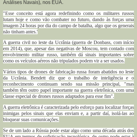
Análises Navais), nos EUA.
"Esse conceito está agora redefinindo como os militares russos
lutam hoje e como vão combater no futuro, dando às forças uma
imagem 24 horas por dia do campo de batalha, algo que os generais
não tinham antes.'
A guerra civil no leste da Ucrânia (guerra de Donbass, com início
em 2014), que, apesar das negativas de Moscou, tem contado com
envolvimento militar russo, também dá sinais importantes sobre
como os veículos aéreos não tripulados podem vir a ser usados.
Vários tipos de drones de fabricação russa foram abatidos no leste
da Ucrânia. Bendett diz que o trabalho de inteligência e o
reconhecimento continuam sendo sua missão principal, "mas
também têm outro papel importante na guerra eletrônica, com uma
classe especial de drones russos adaptados para esse fim".
A guerra eletrônica é caracterizada pelo esforço para localizar forças
inimigas pelos sinais que elas enviam e, a partir daí, isolá-las ao
bloquear suas comunicações.
Se de um lado a Rússia pode estar algo como uma década atrás dos
EUA em termos de sofisticação tecnológica, de outro pode estar à