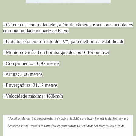
- Câmera na ponta dianteira, além de câmeras e sensores acoplados
em uma unidade na parte de baixo
- Parte traseira em formato de "V", para melhorar a estabilidade
- Munido de míssil ou bomba guiados por GPS ou laser
- Comprimento: 10,97 metros
- Altura: 3,66 metros
- Envergadura: 21,12 metros
- Velocidade máxima: 463km/h
*Jonathan Marcus é ex-correspondente de defesa da BBC e professor honorário do Strategy and
Security Institute (Instituto de Estratégia e Segurança) da Universidade de Exeter, no Reino Unido.