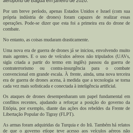
aeroporto de Bagdá em janeiro de 2020.
Por um breve período, apenas Estados Unidos e Israel (com sua
própria indústria de drones) foram capazes de realizar essas
operações. Pode-se dizer que esta foi a primeira era do drone de
combate.
No entanto, as coisas mudaram drasticamente.
Uma nova era de guerra de drones já se iniciou, envolvendo muito
mais agentes. E o uso de veículos aéreos não tripulados (UAVs,
sigla criada a partir do termo em inglês) passou da guerra de
contraterrorismo ou contra-insurgência para o combate
convencional em grande escala. À frente, ainda, uma nova terceira
era de guerra de drones acena, à medida que a tecnologia se torna
cada vez mais sofisticada e conectada à inteligência artificial.
Os ataques de drones desempenharam um papel fundamental em
conflitos recentes, ajudando a reforçar a posição do governo da
Etiópia, por exemplo, diante das ações dos rebeldes da Frente de
Libertação Popular do Tigray (FLPT).
As armas foram adquiridas da Turquia e do Irã. Também há relatos
de que o governo etíope teve acesso aos veículos aéreos não