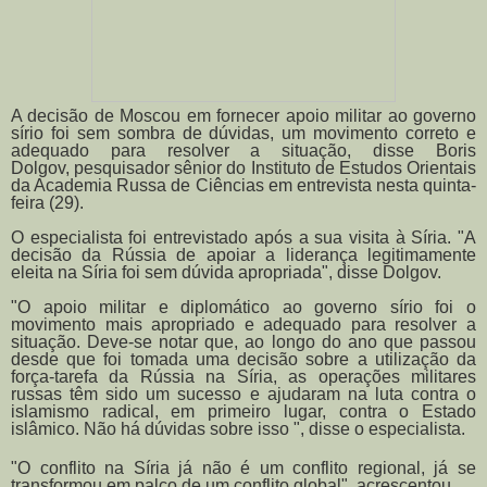
A decisão de Moscou em fornecer apoio militar ao governo
sírio foi sem sombra de dúvidas, um movimento correto e
adequado para resolver a situação, disse
Boris
Dolgov,
pesquisador sênior do Instituto de Estudos Orientais
da Academia Russa de Ciências em entrevista nesta quinta-
feira (29).
O especialista foi entrevistado após a sua visita à Síria.
"A
decisão da Rússia de apoiar a liderança legitimamente
eleita na Síria foi sem dúvida apropriada", disse Dolgov.
"O apoio militar e diplomático ao governo sírio foi o
movimento mais apropriado e adequado para resolver a
situação. Deve-se notar que, ao longo do ano que passou
desde que foi tomada uma decisão sobre a utilização da
força-tarefa da Rússia na Síria, as
operações
militares
russas têm sido um sucesso e ajudaram na luta contra o
islamismo radical, em primeiro lugar, contra o Estado
islâmico. Não há dúvidas sobre isso ", disse o especialista.
"O conflito na Síria já não é um conflito regional, já se
transformou em palco de um conflito global", acrescentou.