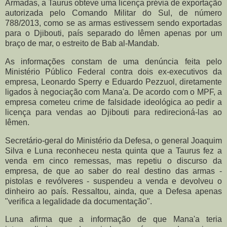
Armadas, a Taurus obteve uma licença prévia de exportação
autorizada pelo Comando Militar do Sul, de número
788/2013, como se as armas estivessem sendo exportadas
para o Djibouti, país separado do Iêmen apenas por um
braço de mar, o estreito de Bab al-Mandab.
As informações constam de uma denúncia feita pelo
Ministério Público Federal contra dois ex-executivos da
empresa, Leonardo Sperry e Eduardo Pezzuol, diretamente
ligados à negociação com Mana'a. De acordo com o MPF, a
empresa cometeu crime de falsidade ideológica ao pedir a
licença para vendas ao Djibouti para redirecioná-las ao
Iêmen.
Secretário-geral do Ministério da Defesa, o general Joaquim
Silva e Luna reconheceu nesta quinta que a Taurus fez a
venda em cinco remessas, mas repetiu o discurso da
empresa, de que ao saber do real destino das armas -
pistolas e revólveres - suspendeu a venda e devolveu o
dinheiro ao país. Ressaltou, ainda, que a Defesa apenas
"verifica a legalidade da documentação".
Luna afirma que a informação de que Mana'a teria