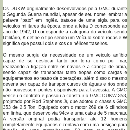
Os DUKW originalmente desenvolvidos pela GMC durante
a Segunda Guerra mundial, apesar de seu nome lembrar a
palavra “pato” em inglês, trata-se de uma sigla para os
veículos militares da época, onde a letra D corresponde ao
ano de 1942, U corresponde a categoria do veículo sendo
Utilitário, K define o tipo sendo um Veículo sobre rodas e W
significa que possui dois eixos de hélices traseiros.
O mesmo surgiu da necessidade de um veículo anfíbio
capaz de se deslocar tanto por terra como por mar,
realizando a ligação entre os navios e a cabeça de praia,
sendo capaz de transportar tanto tropas como cargas e
equipamentos ao teatro de operações, além disso o mesmo
deveria ser capaz de transpor cursos de águas e rios onde
não houvessem pontes disponíveis para travessia. A GMC
venceu o contrato e passou a construir o GMC DUKW 353,
projetado por Rod Stephens Jr, que adotou o chassis GMC
353 de 2,5 Ton. Equipado com o motor 269 de 6 cilindros
em linha, que desenvolvia 94cv e uma caixa de 5 marchas.
A versão original podia transportar ate 12 homens
completamente equipados e contava com uma posição para