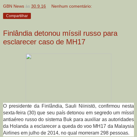
GBN News
às
30.9.16
Nenhum comentário:
Compartilhar
Finlândia detonou míssil russo para
esclarecer caso de MH17
O presidente da Finlândia, Sauli Niinistö, confirmou nesta
sexta-feira (30) que seu país detonou em segredo um míssil
antiaéreo russo do sistema Buk para auxiliar as autoridades
da Holanda a esclarecer a queda do voo MH17 da Malaysia
Airlines em julho de 2014, no qual morreram 298 pessoas.