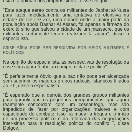
esta é a opinião dos próprios sírios", disse Dolgov.
"Este ataque aéreo contra os militantes do Jabhat al-Nusra
para fazer imediatamente uma tentativa de ofensiva na
cidade de Deir-ez-Zor, uma cidade onde a maior parte da
população apoia Bashar Al Assad, foi apenas a firmeza do
exército sírio que salvou a cidade de um massacre, que os
militantes certamente teriam realizado lá agora", disse o
especialista.
CRISE SÍRIA PODE SER RESOLVIDA POR MEIOS MILITARES E
POLÍTICOS
Na opinião do especialista, as perspectivas de resolução da
crise síria agora "cabe ao campo militar e político".
"É perfeitamente óbvio que a paz não pode ser alcançada
sem suprimir os maiores grupos radicais islâmicos filiados
ao EI", disse o especialista.
"É esperado que a derrota dos grandes grupos militantes
para garantir que os pequenos agrupamentos, que agora
realmente concordam com um cessar-fogo, mas são
impedidos de fazer por organizações maiores e com
capacidade de combate, isso irá mudar a trégua e o início
de um processo político e da retomada das negociações
inter-sírias para a resolução política do conflito ", disse
Dolgov.