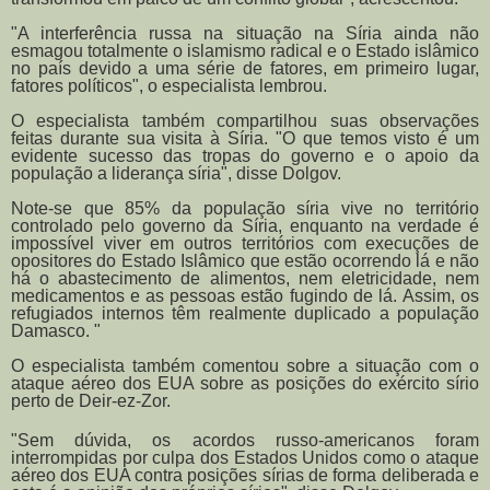
"A interferência russa na situação na Síria ainda não
esmagou totalmente o islamismo radical e o Estado islâmico
no país devido a uma série de fatores, em primeiro lugar,
fatores políticos", o especialista lembrou.
O especialista também compartilhou suas observações
feitas durante sua visita à Síria.
"O que temos visto é um
evidente sucesso das tropas do governo e o apoio da
população a liderança síria", disse Dolgov.
Note-se que 85% da população síria vive no território
controlado pelo governo da Síria, enquanto na verdade é
impossível viver em outros territórios com execuções de
opositores do Estado Islâmico que estão ocorrendo lá e não
há o abastecimento de alimentos, nem eletricidade, nem
medicamentos e as pessoas estão fugindo de lá.
Assim, os
refugiados internos têm realmente duplicado a população
Damasco. "
O especialista também comentou sobre a situação com o
ataque aéreo dos EUA sobre as posições do exército sírio
perto de Deir-ez-Zor.
"Sem dúvida, os acordos russo-americanos foram
interrompidas por culpa dos Estados Unidos como o ataque
aéreo dos EUA contra posições sírias de forma deliberada e