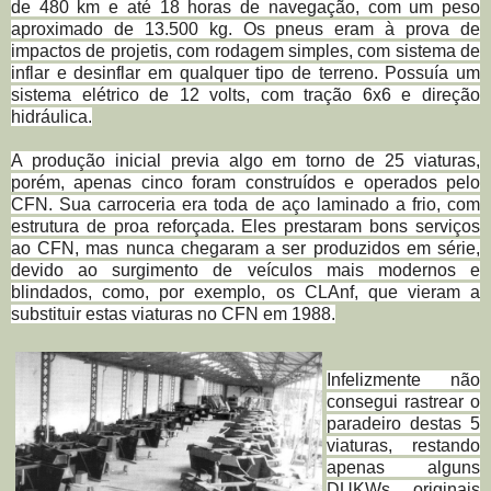
de 480 km e até 18 horas de navegação, com um peso
aproximado de 13.500 kg. Os pneus eram à prova de
impactos de projetis, com rodagem simples, com sistema de
inflar e desinflar em qualquer tipo de terreno. Possuía um
sistema elétrico de 12 volts, com tração 6x6 e direção
hidráulica.
A produção inicial previa algo em torno de 25 viaturas,
porém, apenas cinco foram construídos e operados pelo
CFN. Sua carroceria era toda de aço laminado a frio, com
estrutura de proa reforçada. Eles prestaram bons serviços
ao CFN, mas nunca chegaram a ser produzidos em série,
devido ao surgimento de veículos mais modernos e
blindados, como, por exemplo, os CLAnf, que vieram a
substituir estas viaturas no CFN em 1988.
Infelizmente não
consegui rastrear o
paradeiro destas 5
viaturas, restando
apenas alguns
DUKWs originais