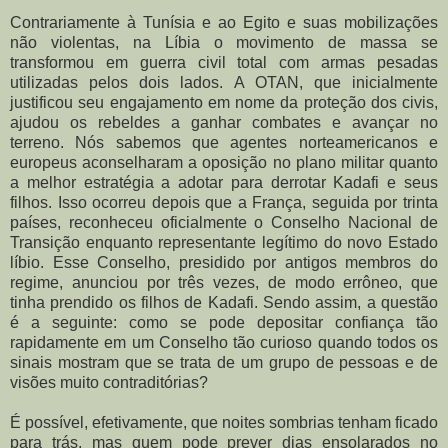
Contrariamente à Tunísia e ao Egito e suas mobilizações
não violentas, na Líbia o movimento de massa se
transformou em guerra civil total com armas pesadas
utilizadas pelos dois lados. A OTAN, que inicialmente
justificou seu engajamento em nome da proteção dos civis,
ajudou os rebeldes a ganhar combates e avançar no
terreno. Nós sabemos que agentes norteamericanos e
europeus aconselharam a oposição no plano militar quanto
a melhor estratégia a adotar para derrotar Kadafi e seus
filhos. Isso ocorreu depois que a França, seguida por trinta
países, reconheceu oficialmente o Conselho Nacional de
Transição enquanto representante legítimo do novo Estado
líbio. Esse Conselho, presidido por antigos membros do
regime, anunciou por três vezes, de modo errôneo, que
tinha prendido os filhos de Kadafi. Sendo assim, a questão
é a seguinte: como se pode depositar confiança tão
rapidamente em um Conselho tão curioso quando todos os
sinais mostram que se trata de um grupo de pessoas e de
visões muito contraditórias?
É possível, efetivamente, que noites sombrias tenham ficado
para trás, mas quem pode prever dias ensolarados no