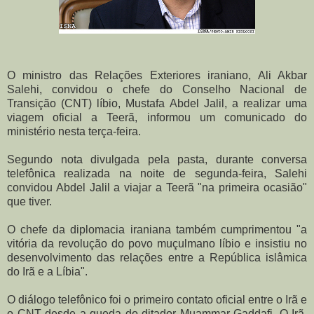
O ministro das Relações Exteriores iraniano, Ali Akbar
Salehi, convidou o chefe do Conselho Nacional de
Transição (CNT) líbio, Mustafa Abdel Jalil, a realizar uma
viagem oficial a Teerã, informou um comunicado do
ministério nesta terça-feira.
Segundo nota divulgada pela pasta, durante conversa
telefônica realizada na noite de segunda-feira, Salehi
convidou Abdel Jalil a viajar a Teerã "na primeira ocasião"
que tiver.
O chefe da diplomacia iraniana também cumprimentou "a
vitória da revolução do povo muçulmano líbio e insistiu no
desenvolvimento das relações entre a República islâmica
do Irã e a Líbia".
O diálogo telefônico foi o primeiro contato oficial entre o Irã e
o CNT desde a queda do ditador Muammar Gaddafi. O Irã,