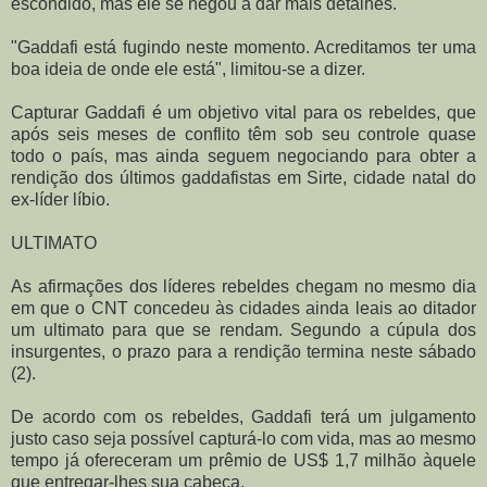
escondido, mas ele se negou a dar mais detalhes.
"Gaddafi está fugindo neste momento. Acreditamos ter uma
boa ideia de onde ele está", limitou-se a dizer.
Capturar Gaddafi é um objetivo vital para os rebeldes, que
após seis meses de conflito têm sob seu controle quase
todo o país, mas ainda seguem negociando para obter a
rendição dos últimos gaddafistas em Sirte, cidade natal do
ex-líder líbio.
ULTIMATO
As afirmações dos líderes rebeldes chegam no mesmo dia
em que o CNT concedeu às cidades ainda leais ao ditador
um ultimato para que se rendam. Segundo a cúpula dos
insurgentes, o prazo para a rendição termina neste sábado
(2).
De acordo com os rebeldes, Gaddafi terá um julgamento
justo caso seja possível capturá-lo com vida, mas ao mesmo
tempo já ofereceram um prêmio de US$ 1,7 milhão àquele
que entregar-lhes sua cabeça.