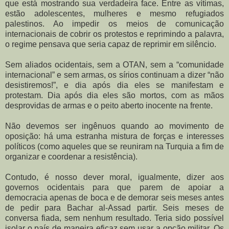
que está mostrando sua verdadeira face. Entre as vítimas,
estão adolescentes, mulheres e mesmo refugiados
palestinos. Ao impedir os meios de comunicação
internacionais de cobrir os protestos e reprimindo a palavra,
o regime pensava que seria capaz de reprimir em silêncio.
Sem aliados ocidentais, sem a OTAN, sem a “comunidade
internacional” e sem armas, os sírios continuam a dizer “não
desistiremos!”, e dia após dia eles se manifestam e
protestam. Dia após dia eles são mortos, com as mãos
desprovidas de armas e o peito aberto inocente na frente.
Não devemos ser ingênuos quando ao movimento de
oposição: há uma estranha mistura de forças e interesses
políticos (como aqueles que se reuniram na Turquia a fim de
organizar e coordenar a resistência).
Contudo, é nosso dever moral, igualmente, dizer aos
governos ocidentais para que parem de apoiar a
democracia apenas de boca e de demorar seis meses antes
de pedir para Bachar al-Assad partir. Seis meses de
conversa fiada, sem nenhum resultado. Teria sido possível
isolar o país de maneira eficaz sem usar a opção militar. Os