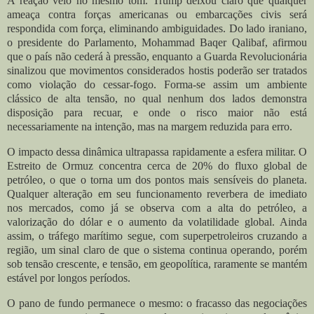
A reação veio no mesmo tom. Trump deixou claro que qualquer
ameaça contra forças americanas ou embarcações civis será
respondida com força, eliminando ambiguidades. Do lado iraniano,
o presidente do Parlamento, Mohammad Baqer Qalibaf, afirmou
que o país não cederá à pressão, enquanto a Guarda Revolucionária
sinalizou que movimentos considerados hostis poderão ser tratados
como violação do cessar-fogo. Forma-se assim um ambiente
clássico de alta tensão, no qual nenhum dos lados demonstra
disposição para recuar, e onde o risco maior não está
necessariamente na intenção, mas na margem reduzida para erro.
O impacto dessa dinâmica ultrapassa rapidamente a esfera militar. O
Estreito de Ormuz concentra cerca de 20% do fluxo global de
petróleo, o que o torna um dos pontos mais sensíveis do planeta.
Qualquer alteração em seu funcionamento reverbera de imediato
nos mercados, como já se observa com a alta do petróleo, a
valorização do dólar e o aumento da volatilidade global. Ainda
assim, o tráfego marítimo segue, com superpetroleiros cruzando a
região, um sinal claro de que o sistema continua operando, porém
sob tensão crescente, e tensão, em geopolítica, raramente se mantém
estável por longos períodos.
O pano de fundo permanece o mesmo: o fracasso das negociações