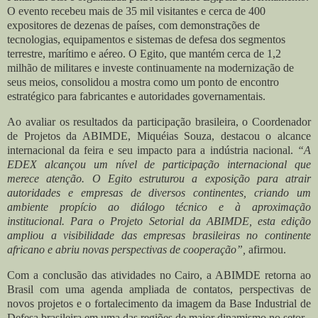
O evento recebeu mais de 35 mil visitantes e cerca de 400
expositores de dezenas de países, com demonstrações de
tecnologias, equipamentos e sistemas de defesa dos segmentos
terrestre, marítimo e aéreo. O Egito, que mantém cerca de 1,2
milhão de militares e investe continuamente na modernização de
seus meios, consolidou a mostra como um ponto de encontro
estratégico para fabricantes e autoridades governamentais.
Ao avaliar os resultados da participação brasileira, o Coordenador
de Projetos da ABIMDE, Miquéias Souza, destacou o alcance
internacional da feira e seu impacto para a indústria nacional.
“A
EDEX alcançou um nível de participação internacional que
merece atenção. O Egito estruturou a exposição para atrair
autoridades e empresas de diversos continentes, criando um
ambiente propício ao diálogo técnico e à aproximação
institucional. Para o Projeto Setorial da ABIMDE, esta edição
ampliou a visibilidade das empresas brasileiras no continente
africano e abriu novas perspectivas de cooperação”,
afirmou.
Com a conclusão das atividades no Cairo, a ABIMDE retorna ao
Brasil com uma agenda ampliada de contatos, perspectivas de
novos projetos e o fortalecimento da imagem da Base Industrial de
Defesa brasileira em uma das regiões de maior dinamismo no setor.