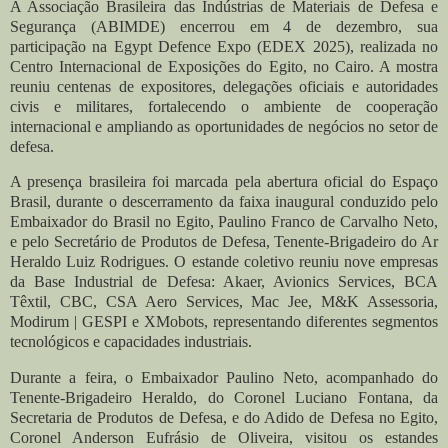
A Associação Brasileira das Indústrias de Materiais de Defesa e
Segurança (ABIMDE) encerrou em 4 de dezembro, sua
participação na Egypt Defence Expo (EDEX 2025), realizada no
Centro Internacional de Exposições do Egito, no Cairo. A mostra
reuniu centenas de expositores, delegações oficiais e autoridades
civis e militares, fortalecendo o ambiente de cooperação
internacional e ampliando as oportunidades de negócios no setor de
defesa.
A presença brasileira foi marcada pela abertura oficial do Espaço
Brasil, durante o descerramento da faixa inaugural conduzido pelo
Embaixador do Brasil no Egito, Paulino Franco de Carvalho Neto,
e pelo Secretário de Produtos de Defesa, Tenente-Brigadeiro do Ar
Heraldo Luiz Rodrigues. O estande coletivo reuniu nove empresas
da Base Industrial de Defesa: Akaer, Avionics Services, BCA
Têxtil, CBC, CSA Aero Services, Mac Jee, M&K Assessoria,
Modirum | GESPI e XMobots, representando diferentes segmentos
tecnológicos e capacidades industriais.
Durante a feira, o Embaixador Paulino Neto, acompanhado do
Tenente-Brigadeiro Heraldo, do Coronel Luciano Fontana, da
Secretaria de Produtos de Defesa, e do Adido de Defesa no Egito,
Coronel Anderson Eufrásio de Oliveira, visitou os estandes