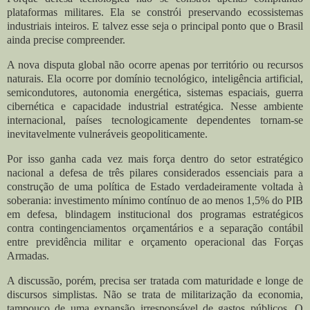
plataformas militares. Ela se constrói preservando ecossistemas
industriais inteiros. E talvez esse seja o principal ponto que o Brasil
ainda precise compreender.
A nova disputa global não ocorre apenas por território ou recursos
naturais. Ela ocorre por domínio tecnológico, inteligência artificial,
semicondutores, autonomia energética, sistemas espaciais, guerra
cibernética e capacidade industrial estratégica. Nesse ambiente
internacional, países tecnologicamente dependentes tornam-se
inevitavelmente vulneráveis geopoliticamente.
Por isso ganha cada vez mais força dentro do setor estratégico
nacional a defesa de três pilares considerados essenciais para a
construção de uma política de Estado verdadeiramente voltada à
soberania: investimento mínimo contínuo de ao menos 1,5% do PIB
em defesa, blindagem institucional dos programas estratégicos
contra contingenciamentos orçamentários e a separação contábil
entre previdência militar e orçamento operacional das Forças
Armadas.
A discussão, porém, precisa ser tratada com maturidade e longe de
discursos simplistas. Não se trata de militarização da economia,
tampouco de uma expansão irresponsável de gastos públicos. O