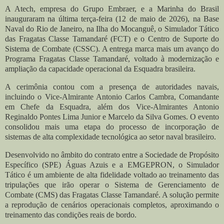
A Atech, empresa do Grupo Embraer, e a Marinha do Brasil
inauguraram na última terça-feira (12 de maio de 2026), na Base
Naval do Rio de Janeiro, na Ilha do Mocanguê, o Simulador Tático
das Fragatas Classe Tamandaré (FCT) e o Centro de Suporte do
Sistema de Combate (CSSC). A entrega marca mais um avanço do
Programa Fragatas Classe Tamandaré, voltado à modernização e
ampliação da capacidade operacional da Esquadra brasileira.
A cerimônia contou com a presença de autoridades navais,
incluindo o Vice-Almirante Antonio Carlos Cambra, Comandante
em Chefe da Esquadra, além dos Vice-Almirantes Antonio
Reginaldo Pontes Lima Junior e Marcelo da Silva Gomes. O evento
consolidou mais uma etapa do processo de incorporação de
sistemas de alta complexidade tecnológica ao setor naval brasileiro.
Desenvolvido no âmbito do contrato entre a Sociedade de Propósito
Específico (SPE) Águas Azuis e a EMGEPRON, o Simulador
Tático é um ambiente de alta fidelidade voltado ao treinamento das
tripulações que irão operar o Sistema de Gerenciamento de
Combate (CMS) das Fragatas Classe Tamandaré. A solução permite
a reprodução de cenários operacionais completos, aproximando o
treinamento das condições reais de bordo.