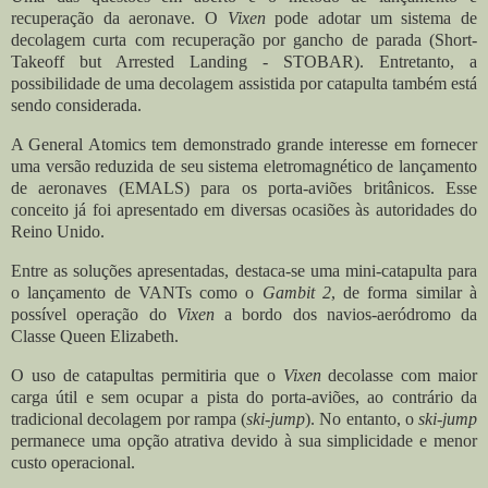
recuperação da aeronave. O
Vixen
pode adotar um sistema de
decolagem curta com recuperação por gancho de parada (Short-
Takeoff but Arrested Landing - STOBAR). Entretanto, a
possibilidade de uma decolagem assistida por catapulta também está
sendo considerada.
A General Atomics tem demonstrado grande interesse em fornecer
uma versão reduzida de seu sistema eletromagnético de lançamento
de aeronaves (EMALS) para os porta-aviões britânicos. Esse
conceito já foi apresentado em diversas ocasiões às autoridades do
Reino Unido.
Entre as soluções apresentadas, destaca-se uma mini-catapulta para
o lançamento de VANTs como o
Gambit 2
, de forma similar à
possível operação do
Vixen
a bordo dos navios-aeródromo da
Classe Queen Elizabeth.
O uso de catapultas permitiria que o
Vixen
decolasse com maior
carga útil e sem ocupar a pista do porta-aviões, ao contrário da
tradicional decolagem por rampa (
ski-jump
). No entanto, o
ski-jump
permanece uma opção atrativa devido à sua simplicidade e menor
custo operacional.