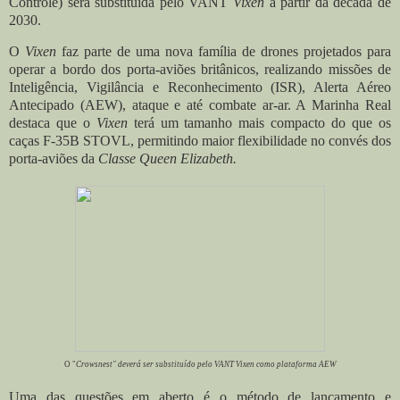
Controle) será substituída pelo
VANT
Vixen
a partir da década de
2030.
O
Vixen
faz parte de uma nova família de drones projetados para
operar a bordo dos porta-aviões britânicos, realizando missões de
Inteligência, Vigilância e Reconhecimento (ISR), Alerta Aéreo
Antecipado (AEW), ataque e até combate ar-ar. A Marinha Real
destaca que o
Vixen
terá um tamanho mais compacto do que os
caças F-35B STOVL, permitindo maior flexibilidade no convés dos
porta-aviões da
Classe Queen Elizabeth.
O "
Crowsnest" deverá ser substituído pelo VANT Vixen como plataforma AEW
Uma das questões em aberto é o método de lançamento e