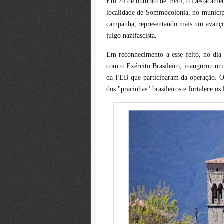
Em 24 de outubro de 1944, o Destacamento
localidade de Sommocolonia, no municípi
campanha, representando mais um avanço si
julgo nazifascista.
Em reconhecimento a esse feito, no dia 
com o Exército Brasileiro, inaugurou u
da FEB que participaram da operação. O 
dos "pracinhas" brasileiros e fortalece os l