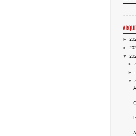
ARQUI
►
20
►
20
▼
20
►
►
▼
A
G
I
A