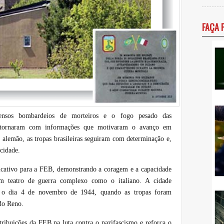
FAÇA 
ntensos bombardeios de morteiros e o fogo pesado das
 retornaram com informações que motivaram o avanço em
alemão, as tropas brasileiras seguiram com determinação e,
cidade.
icativo para a FEB, demonstrando a coragem e a capacidade
 um teatro de guerra complexo como o italiano. A cidade
té o dia 4 de novembro de 1944, quando as tropas foram
do Reno.
ibuições da FEB na luta contra o nazifascismo e reforça o