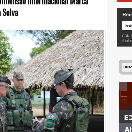
Dimensão Informacional Marca
 Selva
Rec
GBN 
A inf