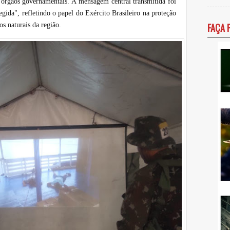
s órgãos governamentais. A mensagem central transmitida foi
gida", refletindo o papel do Exército Brasileiro na proteção
os naturais da região.
FAÇA 