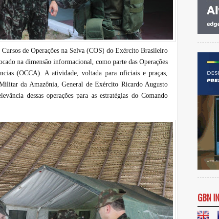
 Cursos de Operações na Selva (COS) do Exército Brasileiro
ocado na dimensão informacional, como parte das Operações
ias (OCCA). A atividade, voltada para oficiais e praças,
ilitar da Amazônia, General de Exército Ricardo Augusto
elevância dessas operações para as estratégias do Comando
GBN I