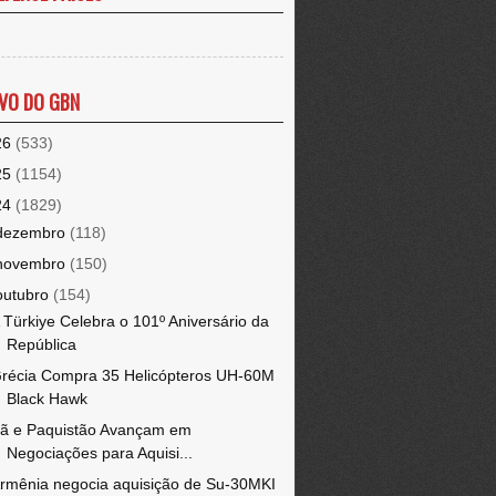
VO DO GBN
26
(533)
25
(1154)
24
(1829)
dezembro
(118)
novembro
(150)
outubro
(154)
 Türkiye Celebra o 101º Aniversário da
República
récia Compra 35 Helicópteros UH-60M
Black Hawk
rã e Paquistão Avançam em
Negociações para Aquisi...
rmênia negocia aquisição de Su-30MKI