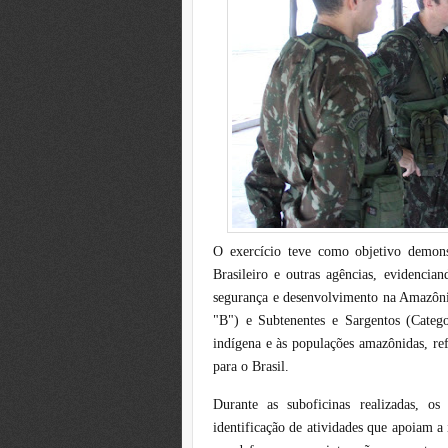
O exercício teve como objetivo demons
Brasileiro e outras agências, evidencia
segurança e desenvolvimento na Amazônia
"B") e Subtenentes e Sargentos (Categ
indígena e às populações amazônidas, ref
para o Brasil.
Durante as suboficinas realizadas, os
identificação de atividades que apoiam a 