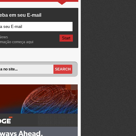
eba em seu E-mail
News
ormação começa aqui