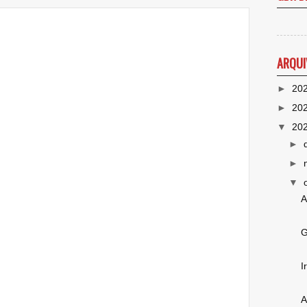
ARQUI
►
20
►
20
▼
20
►
►
▼
A
G
I
A