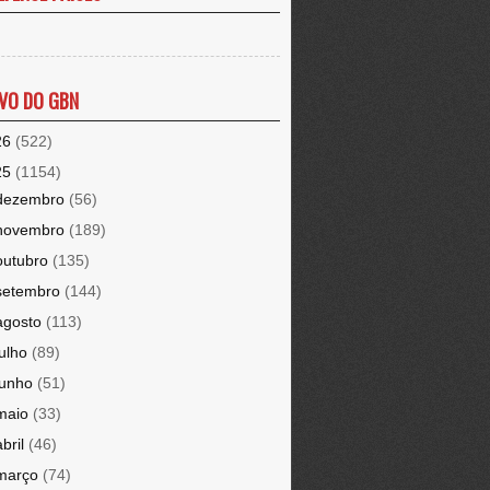
VO DO GBN
26
(522)
25
(1154)
dezembro
(56)
novembro
(189)
outubro
(135)
setembro
(144)
agosto
(113)
julho
(89)
junho
(51)
maio
(33)
abril
(46)
março
(74)