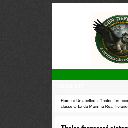
FALE CONOSCO
Home
»
Unlabelled
»
Thales fornece
classe Orka da Marinha Real Holan