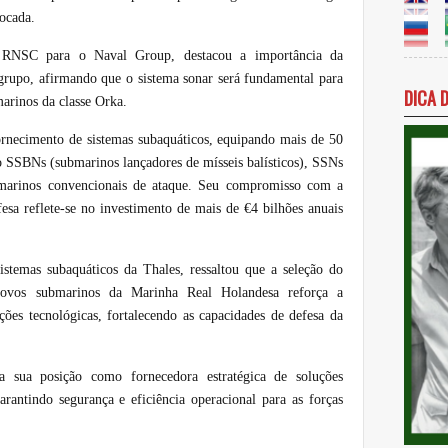
ocada.
a RNSC para o Naval Group, destacou a importância da
 grupo, afirmando que o sistema sonar será fundamental para
DICA 
marinos da classe Orka.
ornecimento de sistemas subaquáticos, equipando mais de 50
 SSBNs (submarinos lançadores de mísseis balísticos), SSNs
bmarinos convencionais de ataque. Seu compromisso com a
fesa reflete-se no investimento de mais de €4 bilhões anuais
istemas subaquáticos da Thales, ressaltou que a seleção do
novos submarinos da Marinha Real Holandesa reforça a
ções tecnológicas, fortalecendo as capacidades de defesa da
ma sua posição como fornecedora estratégica de soluções
rantindo segurança e eficiência operacional para as forças