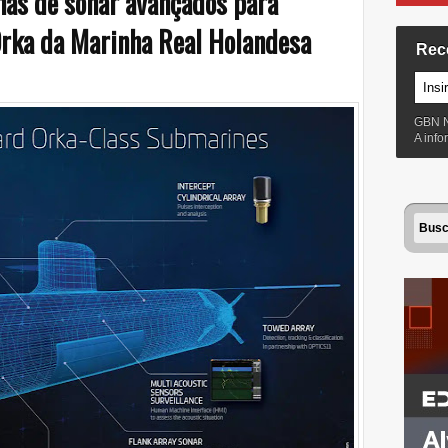
mas de sonar avançados para
Orka da Marinha Real Holandesa
Rec
GBN 
A inf