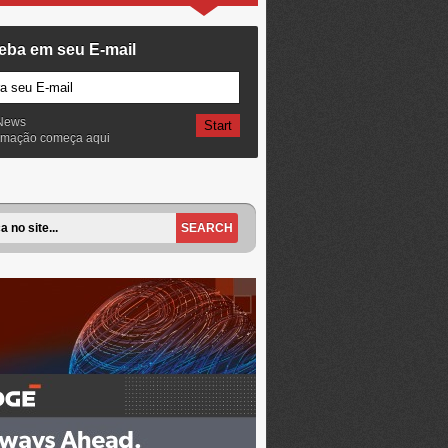
eba em seu E-mail
News
ormação começa aqui