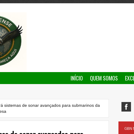
INÍCIO
QUEM SOMOS
EXC
rá sistemas de sonar avançados para submarinos da
desa
GBN N