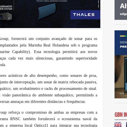
roup, fornecerá um conjunto avançado de sonar para os
 implantados pela Marinha Real Holandesa sob o programa
rine Capability). Essa tecnologia permitirá aos novos
aças cada vez mais silenciosas, garantindo superioridade
nda.
sores acústicos de alto desempenho, como sonares de proa,
junto de interceptação, um sonar de matriz rebocada passiva,
ático, um ecobatímetro e racks de processamento de sinal.
 visão panorâmica do ambiente subaquático, permitindo a
iversas ameaças em diferentes distâncias e frequências.
Group reforça o compromisso de ambas as empresas com a
GBN I
ograma RNSC também fortalecerá o ecossistema naval da
m a empresa local Optics11 para integrar sua tecnologia