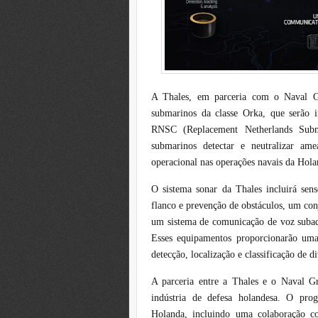
A Thales, em parceria com o Naval G
submarinos da classe Orka, que serão
RNSC (Replacement Netherlands Subma
submarinos detectar e neutralizar ame
operacional nas operações navais da Hola
O sistema sonar da Thales incluirá sen
flanco e prevenção de obstáculos, um con
um sistema de comunicação de voz subaqu
Esses equipamentos proporcionarão uma
detecção, localização e classificação de d
A parceria entre a Thales e o Naval 
indústria de defesa holandesa. O pr
Holanda, incluindo uma colaboração co