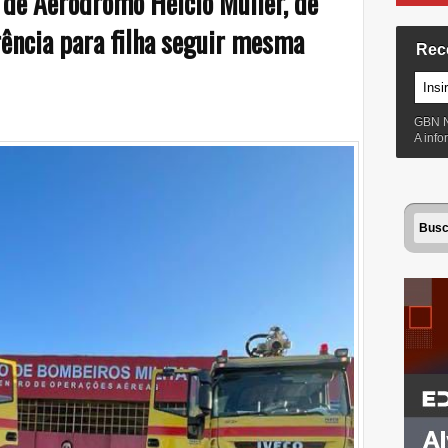
 de Aeródromo Hélcio Müller, de
rência para filha seguir mesma
Rec
GBN 
A inf