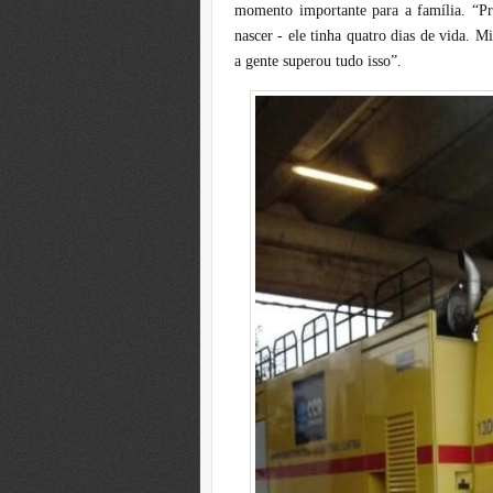
momento importante para a família. “Pre
nascer - ele tinha quatro dias de vida. M
a gente superou tudo isso”.