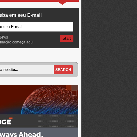
eba em seu E-mail
News
ormação começa aqui