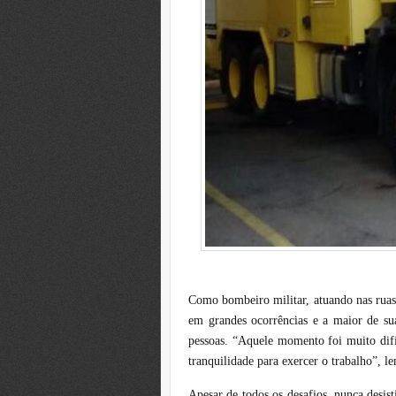
Como bombeiro militar, atuando nas ruas 
em grandes ocorrências e a maior de su
pessoas. “Aquele momento foi muito difíci
tranquilidade para exercer o trabalho”,
Apesar de todos os desafios, nunca desist