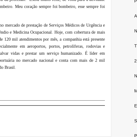
P
beiro. Meu coração sempre foi bombeiro, esse sempre foi
A
no mercado de prestação de Serviços Médicos de Urgência e
N
ndio e Medicina Ocupacional. Hoje, com cobertura de mais
de 120 mil atendimentos por mês, a companhia está presente
T
pecialmente em aeroportos, portos, petrolíferas, rodovias e
salvar vidas e prestar um serviço humanizado. É líder em
oportuária no mercado nacional e conta com mais de 2 mil
2
do Brasil.
N
M
E
S
P