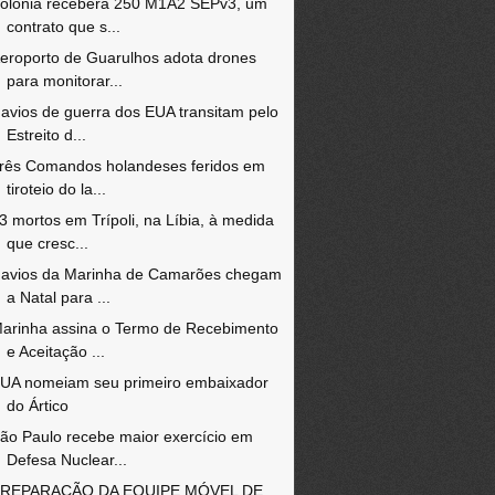
olônia receberá 250 M1A2 SEPv3, um
contrato que s...
eroporto de Guarulhos adota drones
para monitorar...
avios de guerra dos EUA transitam pelo
Estreito d...
rês Comandos holandeses feridos em
tiroteio do la...
3 mortos em Trípoli, na Líbia, à medida
que cresc...
avios da Marinha de Camarões chegam
a Natal para ...
arinha assina o Termo de Recebimento
e Aceitação ...
UA nomeiam seu primeiro embaixador
do Ártico
ão Paulo recebe maior exercício em
Defesa Nuclear...
REPARAÇÃO DA EQUIPE MÓVEL DE