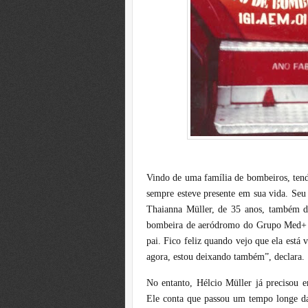
Vindo de uma família de bombeiros, tendo
sempre esteve presente em sua vida. Seu 
Thaianna Müller, de 35 anos, também de
bombeira de aeródromo do Grupo Med+ 
pai. Fico feliz quando vejo que ela está
agora, estou deixando também”, declara.
No entanto, Hélcio Müller já precisou en
Ele conta que passou um tempo longe d