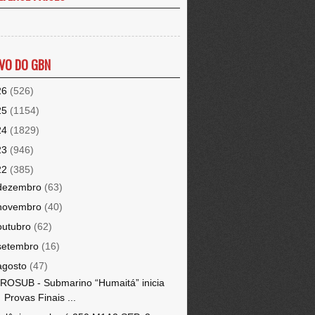
VO DO GBN
26
(526)
25
(1154)
24
(1829)
23
(946)
22
(385)
dezembro
(63)
novembro
(40)
outubro
(62)
setembro
(16)
agosto
(47)
ROSUB - Submarino “Humaitá” inicia
Provas Finais ...