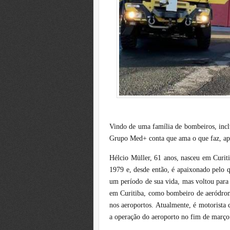
Vindo de uma família de bombeiros, inclu
Grupo Med+ conta que ama o que faz, ape
Hélcio Müller, 61 anos, nasceu em Curit
1979 e, desde então, é apaixonado pelo 
um período de sua vida, mas voltou para
em Curitiba, como bombeiro de aeródromo
nos aeroportos. Atualmente, é motorista
a operação do aeroporto no fim de março