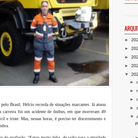
ARQUI
►
20
►
20
►
20
►
20
▼
20
►
►
►
pelo Brasil, Hélcio recorda de situações marcantes. Já atuou
►
a carreira foi um acidente de ônibus, em que morreram 49
▼
l e triste. Mas, nessas horas, é preciso ter discernimento e
P
 lembra.
iu da profissão. “Estou muito feliz, de volta para a atividade