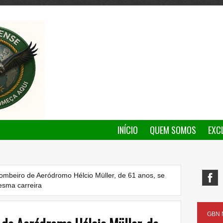
INÍCIO
QUEM SOMOS
EXC
Bombeiro de Aeródromo Hélcio Müller, de 61 anos, se
mesma carreira
GBN N