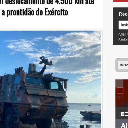
i deslocamento de 4.500 km até
 a prontidão do Exército
Rec
GBN 
A inf