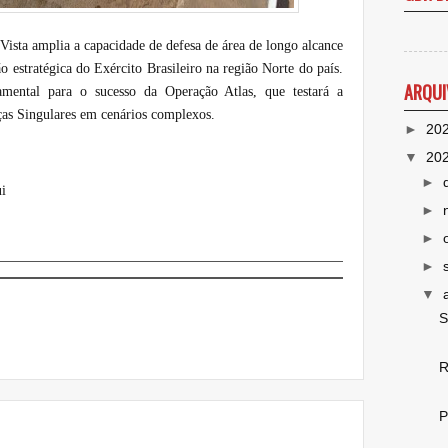
ta amplia a capacidade de defesa de área de longo alcance
ão estratégica do Exército Brasileiro na região Norte do país.
ARQUI
ental para o sucesso da Operação Atlas, que testará a
ças Singulares em cenários complexos.
►
20
▼
20
►
i
►
►
►
▼
S
R
P