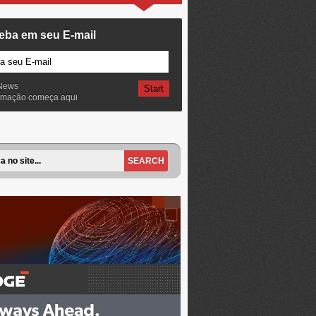
eba em seu E-mail
News
ormação começa aqui