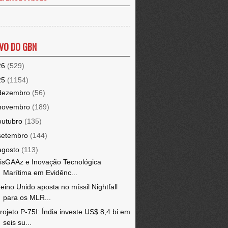
VO DO GBN
26
(529)
25
(1154)
dezembro
(56)
novembro
(189)
outubro
(135)
setembro
(144)
agosto
(113)
isGAAz e Inovação Tecnológica
Marítima em Evidênc...
eino Unido aposta no míssil Nightfall
para os MLR...
rojeto P-75I: Índia investe US$ 8,4 bi em
seis su...