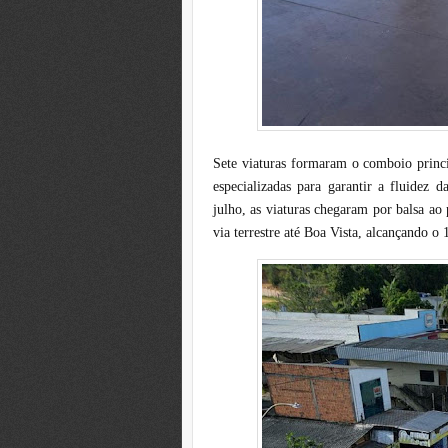
Sete viaturas formaram o comboio princi
especializadas para garantir a fluidez
julho, as viaturas chegaram por balsa a
via terrestre até Boa Vista, alcançando 