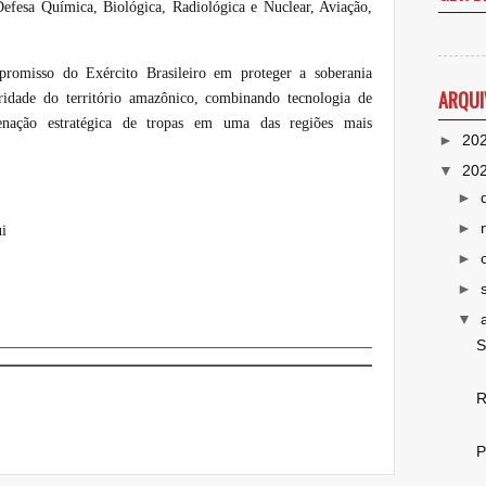
Defesa Química, Biológica, Radiológica e Nuclear, Aviação,
romisso do Exército Brasileiro em proteger a soberania
ARQUI
gridade do território amazônico, combinando tecnologia de
enação estratégica de tropas em uma das regiões mais
►
20
▼
20
►
►
i
►
►
▼
S
R
P