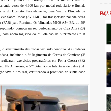
rrendo cerca de 4.500 km por modal rodoviário e fluvial,
ria do Exército. Paralelamente, uma Viatura Blindada de
FAÇA 
Leve Sobre Rodas (AV-LMU) foi transportada por via aérea
ra (FAB) para Roraima. Os blindados M109 A5+ BR, do 29º
ropulsado, começaram seu deslocamento de Cruz Alta (RS)
, com apoio logístico do 3º Batalhão de Suprimento (3º B
o adestramento das tropas tem sido contínuo. As unidades
indada, incluindo o 3º Regimento de Carros de Combate (3º
ealizaram exercícios preparatórios em Ponta Grossa (PR)
ação. Na Amazônia, o 54º Batalhão de Infantaria de Selva (54º
o viva e tiro real, certificando a prontidão da subunidade