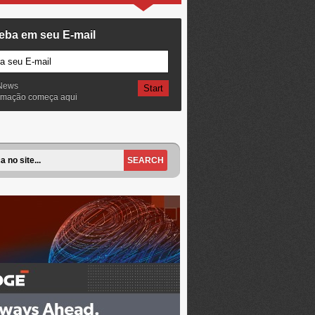
eba em seu E-mail
News
ormação começa aqui