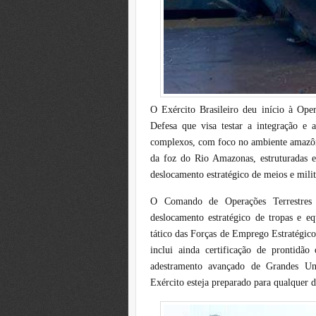
O Exército Brasileiro deu início à Ope
Defesa que visa testar a integração e
complexos, com foco no ambiente amazôni
da foz do Rio Amazonas, estruturadas 
deslocamento estratégico de meios e milit
O Comando de Operações Terrestres 
deslocamento estratégico de tropas e e
tático das Forças de Emprego Estratégic
inclui ainda certificação de prontidão
adestramento avançado de Grandes Uni
Exército esteja preparado para qualquer 