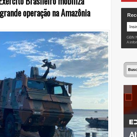
xército Brasileiro mobiliza
 grande operação na Amazônia
Rec
GBN 
A inf