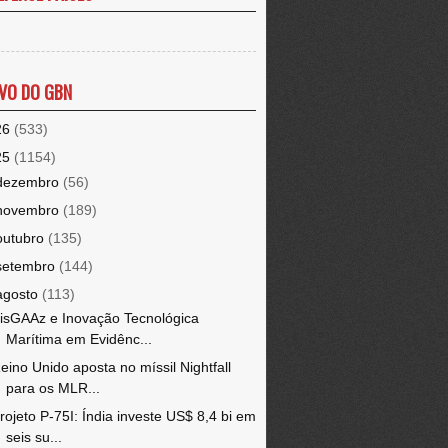
VO DO GBN
26
(533)
25
(1154)
dezembro
(56)
novembro
(189)
outubro
(135)
setembro
(144)
agosto
(113)
isGAAz e Inovação Tecnológica
Marítima em Evidênc...
eino Unido aposta no míssil Nightfall
para os MLR...
rojeto P-75I: Índia investe US$ 8,4 bi em
seis su...