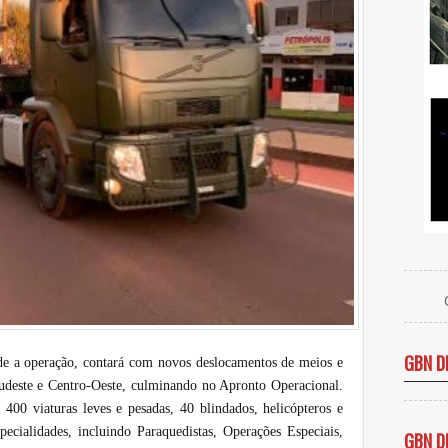
GBN D
ede a operação, contará com novos deslocamentos de meios e
 Sudeste e Centro-Oeste, culminando no Apronto Operacional.
400 viaturas leves e pesadas, 40 blindados, helicópteros e
pecialidades, incluindo Paraquedistas, Operações Especiais,
GBN D