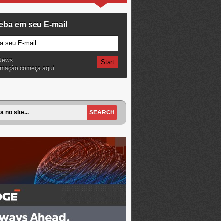
eba em seu E-mail
News
ormação começa aqui