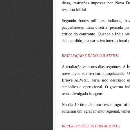
disso, restrições impostas por Nova D
resposta inicial.
Segundo fontes militares indianas, hav
paquistaneses. Essa diretriz, pensada p
crítico do confronto. Quando a Índia re
sido perdido, e a narrativa internaciona
RETALIAÇÃO E DANO COLATERAL
A retaliação veio nos dias seguintes. A 
nove alvos em território paquistanês.
Erieye AEW&C, teria sido destruído e
simbólico e operacional. O governo ind
tenha divulgado imagens.
No dia 10 de maio, um cessar-fogo foi 
evitaram um agravamento regional, temen
REPERCUSSÕES INTERNACIONAIS