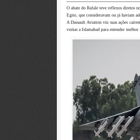
O abate do Rafale teve reflexos diretos n
Egito, que consideravam ou já haviam adqu
A Dassault Aviation viu suas ações caíre
visitas a Islamabad para entender melho