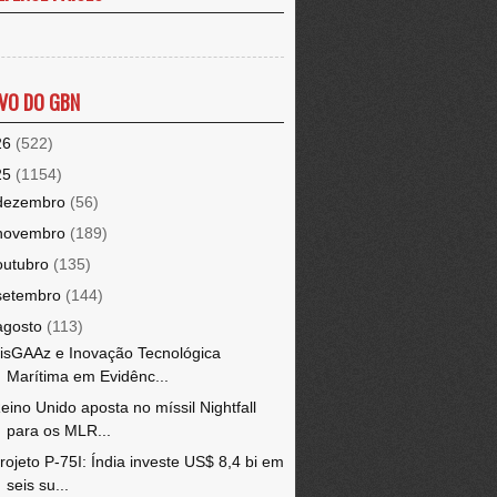
VO DO GBN
26
(522)
25
(1154)
dezembro
(56)
novembro
(189)
outubro
(135)
setembro
(144)
agosto
(113)
isGAAz e Inovação Tecnológica
Marítima em Evidênc...
eino Unido aposta no míssil Nightfall
para os MLR...
rojeto P-75I: Índia investe US$ 8,4 bi em
seis su...