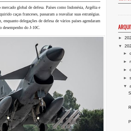
o mercado global de defesa. Países como Indonésia, Argélia e
irido caças franceses, passaram a reavaliar suas estratégias.
m, enquanto delegações de defesa de vários países agendaram
ARQUI
r o desempenho do J-10C.
►
20
▼
20
►
►
►
►
▼
S
R
P