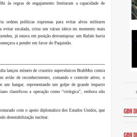
élhi às regras de engajamento limitaram a capacidade de
ia ordens políticas expressas para evitar alvos militares
ara evitar escalada, criou um vácuo tático no momento mais
spondeu, já estava em posição desvantajosa: um Rafale havia
l começava a pender em favor do Paquistão.
Índia lançou mísseis de cruzeiro supersônicos BrahMos contra
 Um avião de reconhecimento, comando e controle aéreo, o
m um hangar, representando um golpe de grande impacto
iano classificou a operação como “cirúrgica”, embora não
GBN D
costurado com o apoio diplomático dos Estados Unidos, que
do desestabilização nuclear.
GBN D