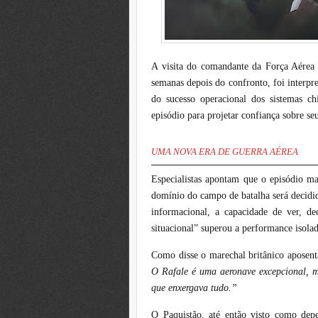
A visita do comandante da Força Aérea
semanas depois do confronto, foi interpr
do sucesso operacional dos sistemas ch
episódio para projetar confiança sobre se
UMA NOVA ERA DE GUERRA AÉREA
Especialistas apontam que o episódio m
domínio do campo de batalha será decidid
informacional, a capacidade de ver, de
situacional” superou a performance isola
Como disse o marechal britânico aposen
O Rafale é uma aeronave excepcional, m
que enxergava tudo.”
O Paquistão, até então visto como depe