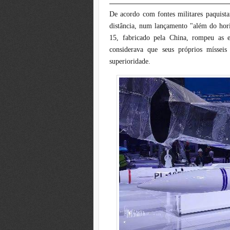
De acordo com fontes militares paquist
distância, num lançamento "além do hor
15, fabricado pela China, rompeu as e
considerava que seus próprios míssei
superioridade.