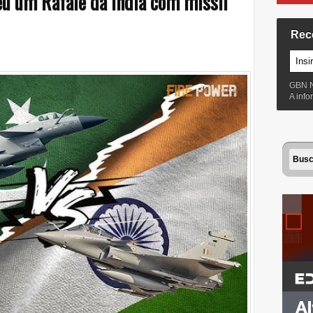
u um Rafale da Índia com míssil
Rec
GBN 
A inf