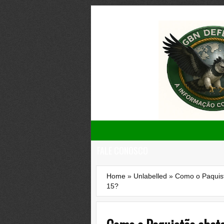
FALE CONOSCO
Home
»
Unlabelled
»
Como o Paquist
15?