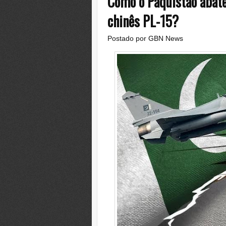
Como o Paquistão abate
chinês PL-15?
Postado por
GBN News