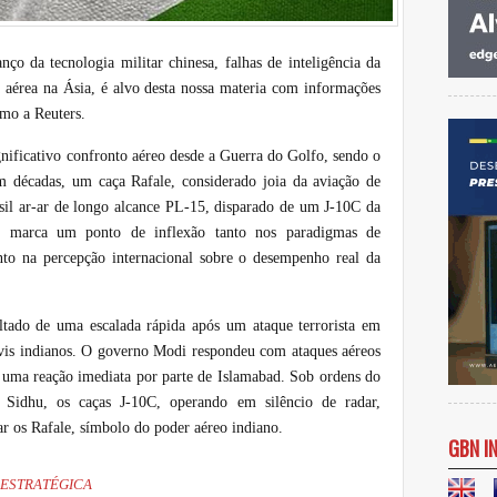
ço da tecnologia militar chinesa, falhas de inteligência da
 aérea na Ásia, é alvo desta nossa materia com informações
omo a Reuters.
gnificativo confronto aéreo desde a Guerra do Golfo, sendo o
m décadas, um caça Rafale, considerado joia da aviação de
sil ar-ar de longo alcance PL-15, disparado de um J-10C da
o marca um ponto de inflexão tanto nos paradigmas de
nto na percepção internacional sobre o desempenho real da
ltado de uma escalada rápida após um ataque terrorista em
is indianos. O governo Modi respondeu com ataques aéreos
o uma reação imediata por parte de Islamabad. Sob ordens do
idhu, os caças J-10C, operando em silêncio de radar,
r os Rafale, símbolo do poder aéreo indiano.
GBN I
 ESTRATÉGICA