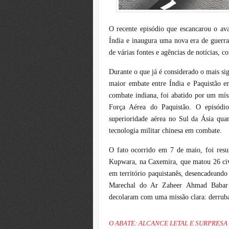
O recente episódio que escancarou o avan
Índia e inaugura uma nova era de guerra
de várias fontes e agências de notícias, c
Durante o que já é considerado o mais si
maior embate entre Índia e Paquistão e
combate indiana, foi abatido por um mís
Força Aérea do Paquistão. O episódi
superioridade aérea no Sul da Ásia qua
tecnologia militar chinesa em combate.
O fato ocorrido em 7 de maio, foi resu
Kupwara, na Caxemira, que matou 26 civ
em território paquistanês, desencadeand
Marechal do Ar Zaheer Ahmad Babar S
decolaram com uma missão clara: derruba
O ABATE: ALCANCE LETAL E SURPRESA