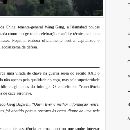
F
Í
 da China, tenente-general Wang Gang, a Islamabad poucas
E
etada como um gesto de celebração e análise técnica conjunta
ineses. Pequim, embora oficialmente neutra, capitalizou o
u ecossistema de defesa.
P
G
arca uma virada de chave na guerra aérea do século XXI: o
M
o não apenas pela qualidade do caça, mas pela superioridade
cidir e agir antes do inimigo. O conceito de “consciência
E
da de cada aeronave.
tado Greg Bagwell: “
Quem tiver a melhor informação vence.
B
as foi abatido porque operava às cegas diante de uma rede
A
ndente de assistência externa, mostrou que soube integrar