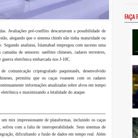
FAÇA 
as. Avaliações pré-conflito descartavam a possibilidade de
ão, alegando que o sistema chinês não tinha maturidade ou
also. Segundo analistas, Islamabad empregou com sucesso uma
camadas de sensores: satélites chineses, radares terrestres,
de guerra eletrônica embarcada nos J-10C.
e comunicação criptografado paquistanês, desenvolvido
hineses, permitiu que os caças voassem com os radares
continuamente informações atualizadas sobre alvos em tempo
 eletrônica e maximizando a letalidade do ataque.
 um mix impressionante de plataformas, incluindo os caças
sofreu com a falta de interoperabilidade. Seus sistemas de
egração, dificultando a fusão de dados em tempo real. Além