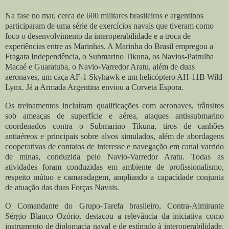
Na fase no mar, cerca de 600 militares brasileiros e argentinos
participaram de uma série de exercícios navais que tiveram como
foco o desenvolvimento da interoperabilidade e a troca de
experiências entre as Marinhas. A Marinha do Brasil empregou a
Fragata Independência, o Submarino Tikuna, os Navios-Patrulha
Macaé e Guaratuba, o Navio-Varredor Aratu, além de duas
aeronaves, um caça AF-1 Skyhawk e um helicóptero AH-11B Wild
Lynx. Já a Armada Argentina enviou a Corveta Espora.
Os treinamentos incluíram qualificações com aeronaves, trânsitos
sob ameaças de superfície e aérea, ataques antissubmarino
coordenados contra o Submarino Tikuna, tiros de canhões
antiaéreos e principais sobre alvos simulados, além de abordagens
cooperativas de contatos de interesse e navegação em canal varrido
de minas, conduzida pelo Navio-Varredor Aratu. Todas as
atividades foram conduzidas em ambiente de profissionalismo,
respeito mútuo e camaradagem, ampliando a capacidade conjunta
de atuação das duas Forças Navais.
O Comandante do Grupo-Tarefa brasileiro, Contra-Almirante
Sérgio Blanco Ozório, destacou a relevância da iniciativa como
instrumento de diplomacia naval e de estímulo à interoperabilidade.