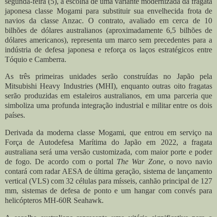
segunda-feira (5), a escolha de uma variante modernizada da fragata
japonesa classe Mogami para substituir sua envelhecida frota de
navios da classe Anzac. O contrato, avaliado em cerca de 10
bilhões de dólares australianos (aproximadamente 6,5 bilhões de
dólares americanos), representa um marco sem precedentes para a
indústria de defesa japonesa e reforça os laços estratégicos entre
Tóquio e Camberra.
As três primeiras unidades serão construídas no Japão pela
Mitsubishi Heavy Industries (MHI), enquanto outras oito fragatas
serão produzidas em estaleiros australianos, em uma parceria que
simboliza uma profunda integração industrial e militar entre os dois
países.
Derivada da moderna classe Mogami, que entrou em serviço na
Força de Autodefesa Marítima do Japão em 2022, a fragata
australiana será uma versão customizada, com maior porte e poder
de fogo. De acordo com o portal
The War Zone
, o novo navio
contará com radar AESA de última geração, sistema de lançamento
vertical (VLS) com 32 células para mísseis, canhão principal de 127
mm, sistemas de defesa de ponto e um hangar com convés para
helicópteros MH-60R Seahawk.