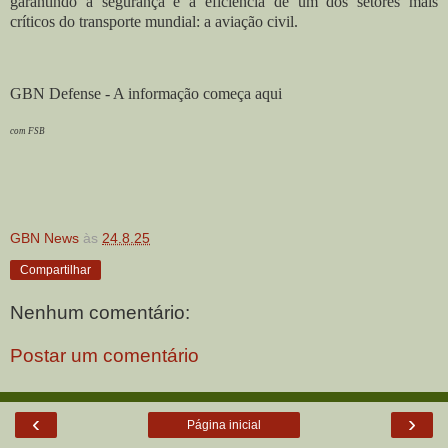
garantindo a segurança e a eficiência de um dos setores mais
críticos do transporte mundial: a aviação civil.
GBN Defense - A informação começa aqui
com FSB
GBN News
às
24.8.25
Compartilhar
Nenhum comentário:
Postar um comentário
‹
›
Página inicial