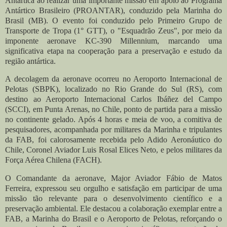
Antártica ao realizar uma importante missão em apoio ao Programa
Antártico Brasileiro (PROANTAR), conduzido pela Marinha do
Brasil (MB). O evento foi conduzido pelo Primeiro Grupo de
Transporte de Tropa (1° GTT), o "Esquadrão Zeus", por meio da
imponente aeronave KC-390 Millennium, marcando uma
significativa etapa na cooperação para a preservação e estudo da
região antártica.
A decolagem da aeronave ocorreu no Aeroporto Internacional de
Pelotas (SBPK), localizado no Rio Grande do Sul (RS), com
destino ao Aeroporto Internacional Carlos Ibáñez del Campo
(SCCI), em Punta Arenas, no Chile, ponto de partida para a missão
no continente gelado. Após 4 horas e meia de voo, a comitiva de
pesquisadores, acompanhada por militares da Marinha e tripulantes
da FAB, foi calorosamente recebida pelo Adido Aeronáutico do
Chile, Coronel Aviador Luis Rosal Elices Neto, e pelos militares da
Força Aérea Chilena (FACH).
O Comandante da aeronave, Major Aviador Fábio de Matos
Ferreira, expressou seu orgulho e satisfação em participar de uma
missão tão relevante para o desenvolvimento científico e a
preservação ambiental. Ele destacou a colaboração exemplar entre a
FAB, a Marinha do Brasil e o Aeroporto de Pelotas, reforçando o