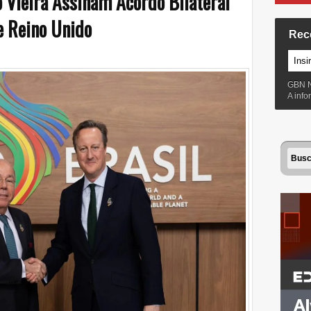
Vieira Assinam Acordo Bilateral
e Reino Unido
Rec
GBN 
A inf