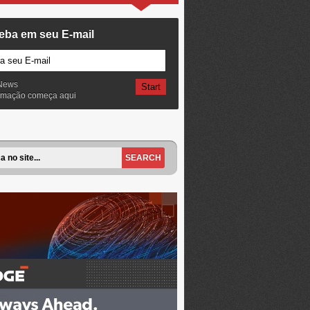
eba em seu E-mail
News
ormação começa aqui