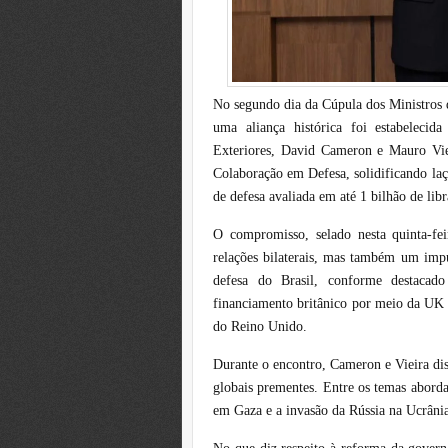
No segundo dia da Cúpula dos Ministros d
uma aliança histórica foi estabeleci
Exteriores, David Cameron e Mauro Vi
Colaboração em Defesa, solidificando laç
de defesa avaliada em até 1 bilhão de libra
O compromisso, selado nesta quinta-fe
relações bilaterais, mas também um impu
defesa do Brasil, conforme destacad
financiamento britânico por meio da UK 
do Reino Unido.
Durante o encontro, Cameron e Vieira dis
globais prementes. Entre os temas aborda
em Gaza e a invasão da Rússia na Ucrâni