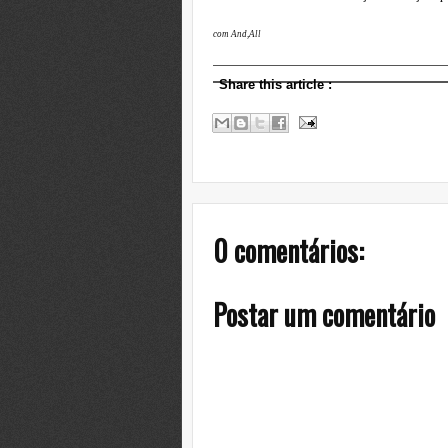
com And,All
Share this article
:
0 comentários:
Postar um comentário