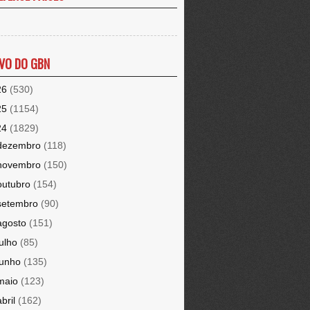
VO DO GBN
26
(530)
25
(1154)
24
(1829)
dezembro
(118)
novembro
(150)
outubro
(154)
setembro
(90)
agosto
(151)
julho
(85)
junho
(135)
maio
(123)
abril
(162)