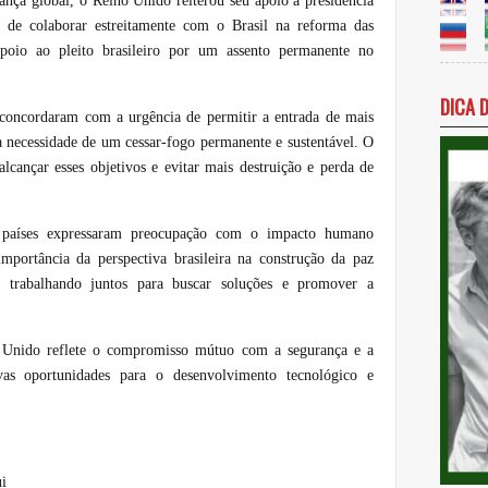
ança global, o Reino Unido reiterou seu apoio à presidência
o de colaborar estreitamente com o Brasil na reforma das
o apoio ao pleito brasileiro por um assento permanente no
DICA 
 concordaram com a urgência de permitir a entrada de mais
 necessidade de um cessar-fogo permanente e sustentável. O
cançar esses objetivos e evitar mais destruição e perda de
 países expressaram preocupação com o impacto humano
mportância da perspectiva brasileira na construção da paz
 trabalhando juntos para buscar soluções e promover a
no Unido reflete o compromisso mútuo com a segurança e a
ovas oportunidades para o desenvolvimento tecnológico e
i