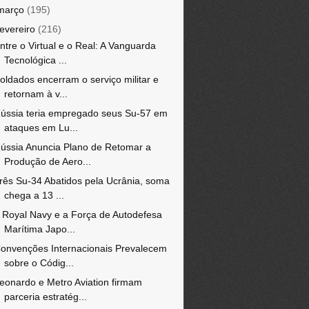
março
(195)
fevereiro
(216)
ntre o Virtual e o Real: A Vanguarda
Tecnológica ...
oldados encerram o serviço militar e
retornam à v...
ússia teria empregado seus Su-57 em
ataques em Lu...
ússia Anuncia Plano de Retomar a
Produção de Aero...
rês Su-34 Abatidos pela Ucrânia, soma
chega a 13 ...
 Royal Navy e a Força de Autodefesa
Marítima Japo...
onvenções Internacionais Prevalecem
sobre o Códig...
eonardo e Metro Aviation firmam
parceria estratég...