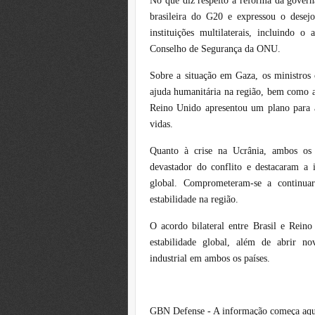
No que diz respeito à reforma da govern
brasileira do G20 e expressou o desej
instituições multilaterais, incluindo 
Conselho de Segurança da ONU.
Sobre a situação em Gaza, os ministros
ajuda humanitária na região, bem como a
Reino Unido apresentou um plano para al
vidas.
Quanto à crise na Ucrânia, ambos os
devastador do conflito e destacaram a i
global. Comprometeram-se a continuar
estabilidade na região.
O acordo bilateral entre Brasil e Rei
estabilidade global, além de abrir n
industrial em ambos os países.
GBN Defense - A informação começa aqu