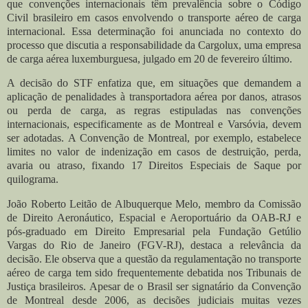
que convenções internacionais têm prevalência sobre o Código
Civil brasileiro em casos envolvendo o transporte aéreo de carga
internacional. Essa determinação foi anunciada no contexto do
processo que discutia a responsabilidade da Cargolux, uma empresa
de carga aérea luxemburguesa, julgado em 20 de fevereiro último.
A decisão do STF enfatiza que, em situações que demandem a
aplicação de penalidades à transportadora aérea por danos, atrasos
ou perda de carga, as regras estipuladas nas convenções
internacionais, especificamente as de Montreal e Varsóvia, devem
ser adotadas. A Convenção de Montreal, por exemplo, estabelece
limites no valor de indenização em casos de destruição, perda,
avaria ou atraso, fixando 17 Direitos Especiais de Saque por
quilograma.
João Roberto Leitão de Albuquerque Melo, membro da Comissão
de Direito Aeronáutico, Espacial e Aeroportuário da OAB-RJ e
pós-graduado em Direito Empresarial pela Fundação Getúlio
Vargas do Rio de Janeiro (FGV-RJ), destaca a relevância da
decisão. Ele observa que a questão da regulamentação no transporte
aéreo de carga tem sido frequentemente debatida nos Tribunais de
Justiça brasileiros. Apesar de o Brasil ser signatário da Convenção
de Montreal desde 2006, as decisões judiciais muitas vezes