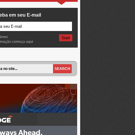
eba em seu E-mail
News
ormação começa aqui