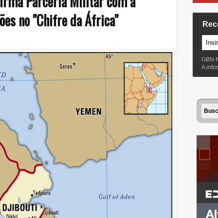
Firma Parceria Militar com a
es no "Chifre da África"
Rec
GBN 
A inf