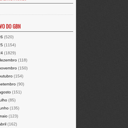
VO DO GBN
26
(520)
25
(1154)
24
(1829)
dezembro
(118)
novembro
(150)
outubro
(154)
setembro
(90)
agosto
(151)
julho
(85)
junho
(135)
maio
(123)
abril
(162)