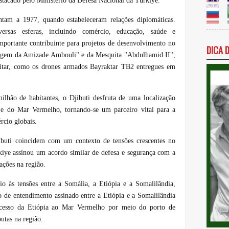
estacado pelo Ministério da Defesa Nacional da Türkiye.
ntam a 1977, quando estabeleceram relações diplomáticas.
rsas esferas, incluindo comércio, educação, saúde e
mportante contribuinte para projetos de desenvolvimento no
DICA 
rragem da Amizade Ambouli" e da Mesquita "Abdulhamid II",
litar, como os drones armados Bayraktar TB2 entregues em
ão de habitantes, o Djibuti desfruta de uma localização
 e do Mar Vermelho, tornando-se um parceiro vital para a
rcio globais.
ibuti coincidem com um contexto de tensões crescentes no
kiye assinou um acordo similar de defesa e segurança com a
ações na região.
 às tensões entre a Somália, a Etiópia e a Somalilândia,
de entendimento assinado entre a Etiópia e a Somalilândia
 acesso da Etiópia ao Mar Vermelho por meio do porto de
utas na região.