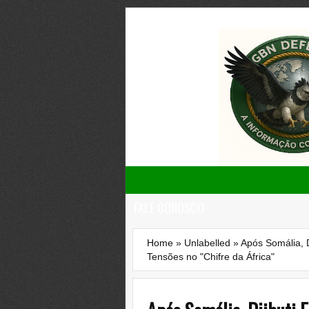
FALE CONOSCO
Home
»
Unlabelled
»
Após Somália, D
Tensões no "Chifre da África"