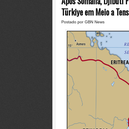
Após Somália, Djibuti 
Türkiye em Meio a Tensõ
Postado por
GBN News