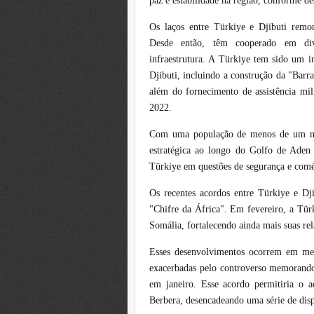
paz e estabilidade na região, conforme d
Os laços entre Türkiye e Djibuti remo
Desde então, têm cooperado em dive
infraestrutura. A Türkiye tem sido um i
Djibuti, incluindo a construção da "Ba
além do fornecimento de assistência mi
2022.
Com uma população de menos de um milh
estratégica ao longo do Golfo de Aden
Türkiye em questões de segurança e comé
Os recentes acordos entre Türkiye e Dj
"Chifre da África". Em fevereiro, a Tür
Somália, fortalecendo ainda mais suas rel
Esses desenvolvimentos ocorrem em meio
exacerbadas pelo controverso memorando 
em janeiro. Esse acordo permitiria o
Berbera, desencadeando uma série de disp