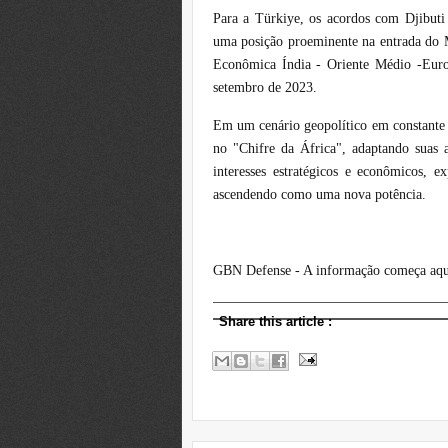
Para a Türkiye, os acordos com Djibuti 
uma posição proeminente na entrada do M
Econômica Índia - Oriente Médio -Eur
setembro de 2023.
Em um cenário geopolítico em constante e
no
"Chifre da África"
, adaptando suas a
interesses estratégicos e econômicos, e
ascendendo como uma nova potência.
GBN Defense - A informação começa aqu
Share this article
: