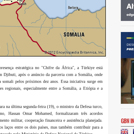
sença estratégica no "Chifre da África", a Türkiye está
om Djibuti, após o anúncio da parceria com a Somália, onde
a somali pelos próximos dez anos. Essa iniciativa surge em
s regionais, especialmente entre a Somália, a Etiópia e a
a na última segunda-feira (19), o ministro da Defesa turco,
iano, Hassan Omar Mohamed, formalizaram três acordos
GBN I
ento militar, cooperação financeira e assistência planejada.
os laços entre os dois países, mas também contribuir para a