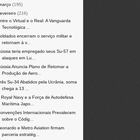
março
(195)
fevereiro
(216)
ntre o Virtual e o Real: A Vanguarda
Tecnológica ...
oldados encerram o serviço militar e
retornam à v...
ússia teria empregado seus Su-57 em
ataques em Lu...
ússia Anuncia Plano de Retomar a
Produção de Aero...
rês Su-34 Abatidos pela Ucrânia, soma
chega a 13 ...
 Royal Navy e a Força de Autodefesa
Marítima Japo...
onvenções Internacionais Prevalecem
sobre o Códig...
eonardo e Metro Aviation firmam
parceria estratég...