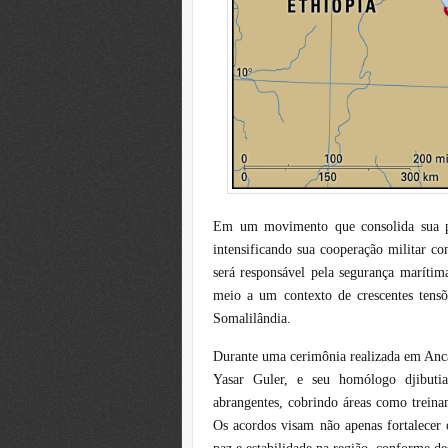
Em um movimento que consolida sua pre
intensificando sua cooperação militar c
será responsável pela segurança marítim
meio a um contexto de crescentes tensõe
Somalilândia.
Durante uma cerimônia realizada em Ancar
Yasar Guler, e seu homólogo djibut
abrangentes, cobrindo áreas como treinam
Os acordos visam não apenas fortalecer 