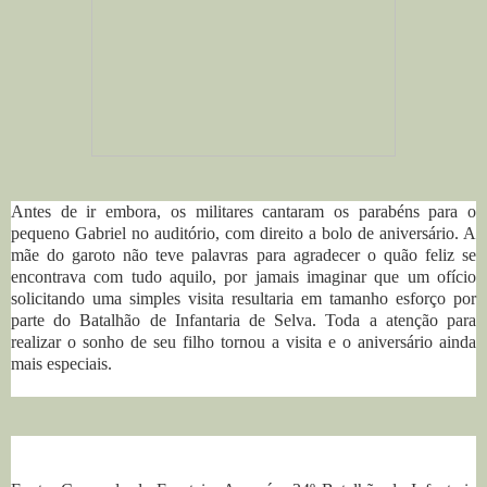
Antes de ir embora, os militares cantaram
os parabéns para o
pequeno Gabriel no auditório, com direito a bolo de aniversário. A
mãe do garoto não teve palavras para agradecer o quão feliz se
encontrava com tudo aquilo, por jamais imaginar que um ofício
solicitando uma simples visita resultaria em tamanho esforço por
parte do Batalhão de Infantaria de Selva. Toda a atenção para
realizar o sonho de seu filho
tornou a visita e o aniversário ainda
mais especiais.